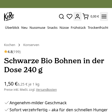
0,00 €
Überblick
Neu
Nussmuse
Snacks
Nüsse
Frühstück
Trockenfrüchte
Kochen
Konserven
4.8
(199)
Schwarze Bio Bohnen in der
Dose 240 g
1,50 €
6,25 €
je
1 kg
Preise inkl. MwSt. zzgl.
Versandkosten
Angenehm-milder Geschmack
Sofort verzehrfertig – aka für den schnellen Hunger