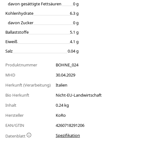
davon gesättigte Fettsäuren
0 g
Kohlenhydrate
6.3 g
davon Zucker
0 g
Ballaststoffe
5.1 g
Eiweiß
4.1 g
Salz
0.04 g
Produktnummer
BOHNE_024
MHD
30.04.2029
Herkunft (Verarbeitung)
Italien
Bio Herkunft
Nicht-EU-Landwirtschaft
Inhalt
0.24 kg
Hersteller
KoRo
EAN/GTIN
4260718291206
Spezifikation
Datenblatt