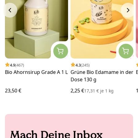
4.9
(467)
4.3
(245)
Bio Ahornsirup Grade A 1 L
Grüne Bio Edamame in der
Dose 130 g
23,50 €
2,25 €
17,31 €
je
1 kg
Mach Deine Inbox