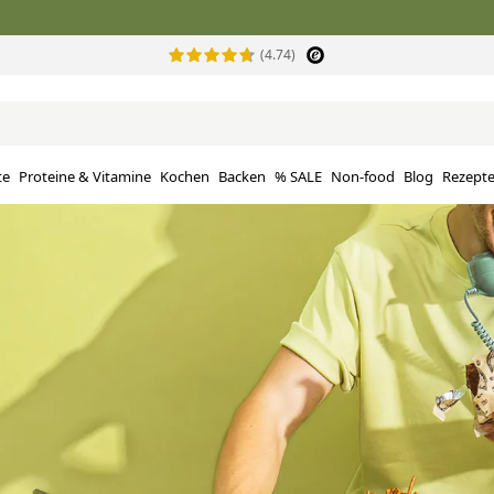
(4.74)
te
Proteine ​​& Vitamine
Kochen
Backen
% SALE
Non-food
Blog
Rezept