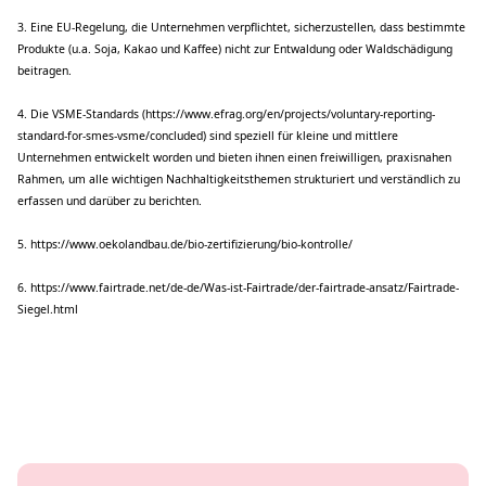
3. Eine EU-Regelung, die Unternehmen verpflichtet, sicherzustellen, dass bestimmte
Produkte (u.a. Soja, Kakao und Kaffee) nicht zur Entwaldung oder Waldschädigung
beitragen.
4. Die VSME-Standards (https://www.efrag.org/en/projects/voluntary-reporting-
standard-for-smes-vsme/concluded)
sind speziell für kleine und mittlere
Unternehmen entwickelt worden und bieten ihnen einen freiwilligen, praxisnahen
Rahmen, um alle wichtigen Nachhaltigkeitsthemen strukturiert und verständlich zu
erfassen und darüber zu berichten.
5. https://www.oekolandbau.de/bio-zertifizierung/bio-kontrolle/
6. https://www.fairtrade.net/de-de/Was-ist-Fairtrade/der-fairtrade-ansatz/Fairtrade-
Siegel.html