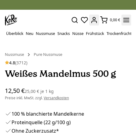
0,00 €
Überblick
Neu
Nussmuse
Snacks
Nüsse
Frühstück
Trockenfrüchte
Nussmuse
Pure Nussmuse
4.8
(3712)
Weißes Mandelmus 500 g
12,50 €
25,00 €
je
1 kg
Preise inkl. MwSt. zzgl.
Versandkosten
100 % blanchierte Mandelkerne
Proteinquelle (22 g/100 g)
Ohne Zuckerzusatz*