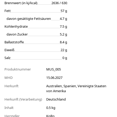
Brennwert (in kj/kcal)
2636 / 630
Fett
57 g
davon gesättigte Fettsäuren
4.7 g
Kohlenhydrate
7.5 g
davon Zucker
5.2 g
Ballaststoffe
8.4 g
Eiweiß
22 g
Salz
0 g
Produktnummer
MUS_005
MHD
15.06.2027
Herkunft
Australien, Spanien, Vereinigte Staaten
von Amerika
Herkunft (Verarbeitung)
Deutschland
Inhalt
0.5 kg
Hersteller
KoRo