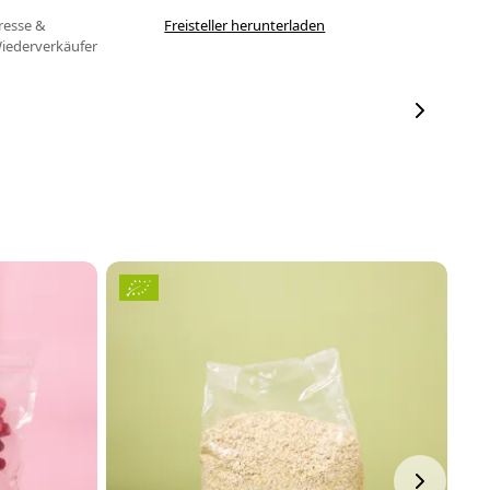
resse &
Freisteller herunterladen
iederverkäufer
H