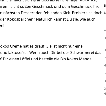
nt: Sie macht sich grandios als feincremiger
Aufstrich
,
E
 ihrem leicht süßen Geschmack und dem Geschmack-Trio
em nächsten Dessert den fehlenden Kick. Probiere es doch
S
der
Kokosbällchen
? Natürlich kannst Du sie, wie auch
P
en!
H
kos Creme hat es drauf! Sie ist nicht nur eine
H
 und laktosefrei. Wenn auch Dir bei der Schwärmerei das
I
ir einen Löffel und bestelle die Bio Kokos Mandel
H
E
D
Ö
H