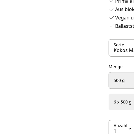
Prima al
Aus biol
Vegan u
Ballasts
Sorte
Menge
500 g
6 x 500 g
Anzahl