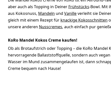
Die Mandel Kokos Creme von KoRo ist ein Allround-Tale
aber auch als Topping in Deiner
Frühstücks
-Bowl. Mit
aus Kokosnuss,
Mandeln
und
Vanille
verleiht sie Dein
gleich mit einem Rezept für
knackige Kokosschnitten
o
unsere anderen
Nusscremes
, auch einfach pur genieß
KoRo Mandel Kokos Creme kaufen!
Ob als Brotaufstrich oder Topping – die KoRo Mandel Ko
hervorragende Ballaststoffquelle, sondern auch vegan
Wasser im Mund zusammengelaufen ist, dann schnapp’ D
Creme bequem nach Hause!