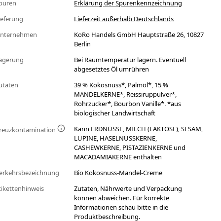
puren
Erklärung der Spurenkennzeichnung
ieferung
Lieferzeit außerhalb Deutschlands
nternehmen
KoRo Handels GmbH Hauptstraße 26, 10827
Berlin
agerung
Bei Raumtemperatur lagern. Eventuell
abgesetztes Öl umrühren
utaten
39 % Kokosnuss*, Palmöl*, 15 %
MANDELKERNE*, Reissiruppulver*,
Rohrzucker*, Bourbon Vanille*. *aus
biologischer Landwirtschaft
Kann ERDNÜSSE, MILCH (LAKTOSE), SESAM,
reuzkontamination
LUPINE, HASELNUSSKERNE,
CASHEWKERNE, PISTAZIENKERNE und
MACADAMIAKERNE enthalten
erkehrsbezeichnung
Bio Kokosnuss-Mandel-Creme
tikettenhinweis
Zutaten, Nährwerte und Verpackung
können abweichen. Für korrekte
Informationen schau bitte in die
Produktbeschreibung.