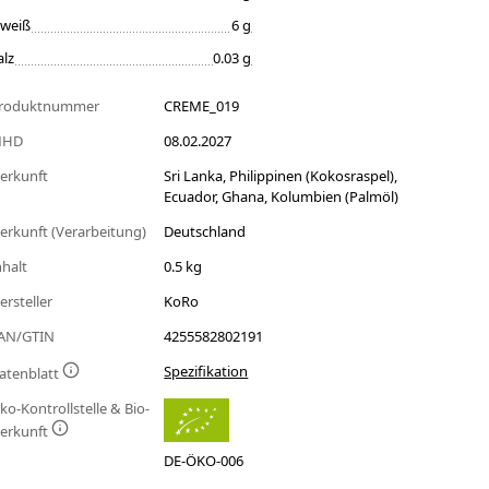
iweiß
6 g
alz
0.03 g
roduktnummer
CREME_019
MHD
08.02.2027
erkunft
Sri Lanka, Philippinen (Kokosraspel),
Ecuador, Ghana, Kolumbien (Palmöl)
erkunft (Verarbeitung)
Deutschland
nhalt
0.5 kg
ersteller
KoRo
AN/GTIN
4255582802191
Spezifikation
atenblatt
ko-Kontrollstelle & Bio-
erkunft
DE-ÖKO-006