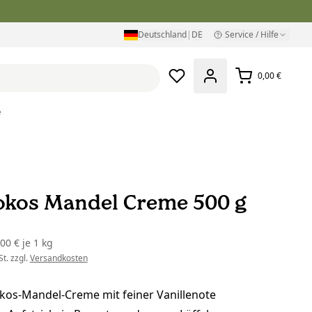
Deutschland
|
DE
Service / Hilfe
0,00 €
e
okos Mandel Creme 500 g
,00 €
je
1 kg
t. zzgl.
Versandkosten
kos-Mandel-Creme mit feiner Vanillenote