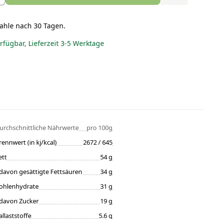
ahle nach 30 Tagen.
erfügbar, Lieferzeit 3-5 Werktage
urchschnittliche Nährwerte
pro 100g
rennwert (in kj/kcal)
2672 / 645
ett
54 g
davon gesättigte Fettsäuren
34 g
ohlenhydrate
31 g
davon Zucker
19 g
allaststoffe
5.6 g