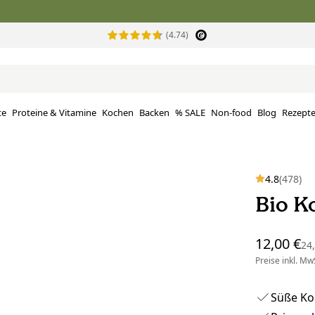
(4.74)
te
Proteine ​​& Vitamine
Kochen
Backen
% SALE
Non-food
Blog
Rezept
4.8
(478)
Bio K
12,00 €
24
Preise inkl. MwS
Süße Ko