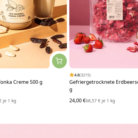
4.8
(3215)
Tonka Creme 500 g
Gefriergetrocknete Erdbeers
g
24,00 €
 €
je
1 kg
68,57 €
je
1 kg