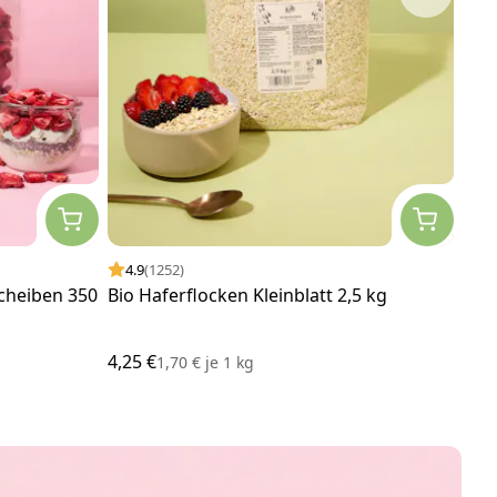
4.9
(1252)
4.
cheiben 350
Bio Haferflocken Kleinblatt 2,5 kg
Haf
Sch
4,25 €
3,00
1,70 €
je
1 kg