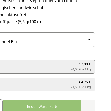
s Aufstrich, in Rezepten oder zum Löffeln
ogischer Landwirtschaft
nd laktosefrei
toffquelle (5,6 g/100 g)
12,00 €
24,00 € je
1 kg
64,75 €
21,58 € je
1 kg
In den Warenkorb