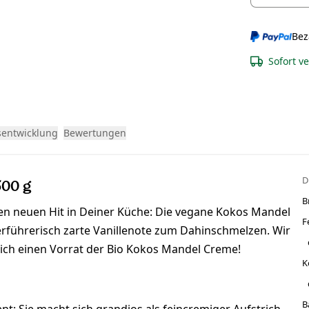
Bez
Sofort v
sentwicklung
Bewertungen
D
500 g
B
t den neuen Hit in Deiner Küche: Die vegane Kokos Mandel
F
rführerisch zarte Vanillenote zum Dahinschmelzen. Wir
leich einen Vorrat der Bio Kokos Mandel Creme!
K
B