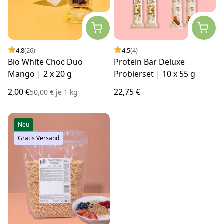
4.8
(26)
4.5
(4)
Bio White Choc Duo
Protein Bar Deluxe
Mango | 2 x 20 g
Probierset | 10 x 55 g
2,00 €
22,75 €
50,00 €
je
1 kg
Neu
Gratis Versand