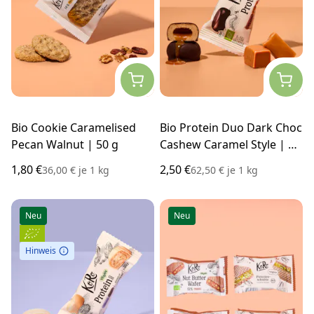
Bio Cookie Caramelised
Bio Protein Duo Dark Choc
Pecan Walnut | 50 g
Cashew Caramel Style | 2 x
20 g
1,80 €
2,50 €
36,00 €
je
1 kg
62,50 €
je
1 kg
Neu
Neu
Hinweis