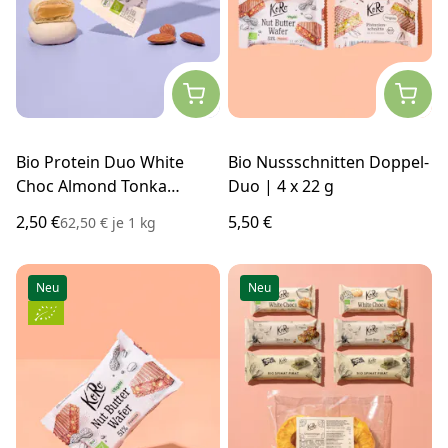
Bio Protein Duo White
Bio Nussschnitten Doppel-
Choc Almond Tonka
Duo | 4 x 22 g
| 2 x 20 g
2,50 €
5,50 €
62,50 €
je
1 kg
Neu
Neu