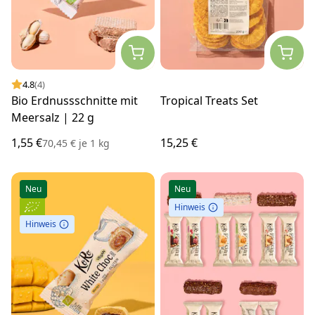
4.8
(4)
Bio Erdnussschnitte mit
Tropical Treats Set
Meersalz | 22 g
1,55 €
15,25 €
70,45 €
je
1 kg
Neu
Neu
Hinweis
Hinweis