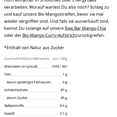
noch einfacher in Smoothies oder Energy Balls
verarbeiten. Worauf wartest Du also noch? Schlag zu
und kauf unsere Bio-Mangostreifen, bevor sie mal
wieder vergriffen sind. Und falls sie ausverkauft sind,
kannst Du solange auf unsere
Raw Bar Mango-Chia
oder der
Bio-Mango-Curry-Aufstrich
zurückgreifen.
*Enthält von Natur aus Zucker
Durchschnittliche Nährwerte
pro 100g
Brennwert (in kj/kcal)
1559 / 367
Fett
1 g
davon gesättigte Fettsäuren
0 g
Kohlenhydrate
87 g
davon Zucker
45 g
Ballaststoffe
9.5 g
Eiweiß
2.1 g