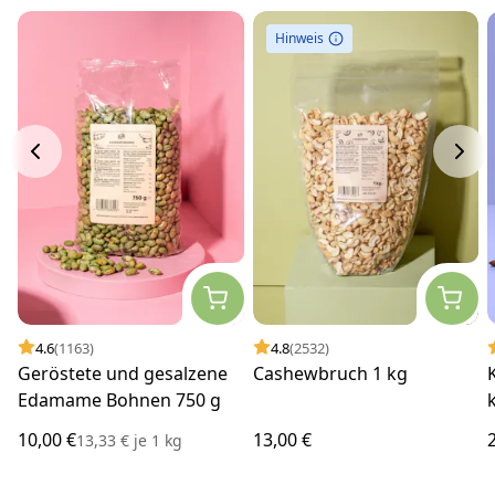
Hinweis
4.6
(1163)
4.8
(2532)
Geröstete und gesalzene
Cashewbruch 1 kg
Edamame Bohnen 750 g
10,00 €
13,00 €
13,33 €
je
1 kg