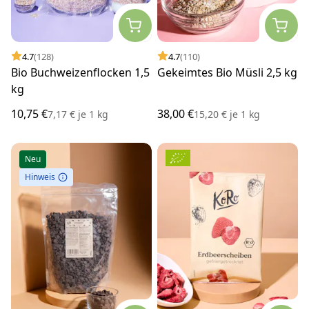
4.7
(128)
4.7
(110)
Bio Buchweizenflocken 1,5
Gekeimtes Bio Müsli 2,5 kg
kg
10,75 €
38,00 €
7,17 €
je
1 kg
15,20 €
je
1 kg
Neu
Hinweis