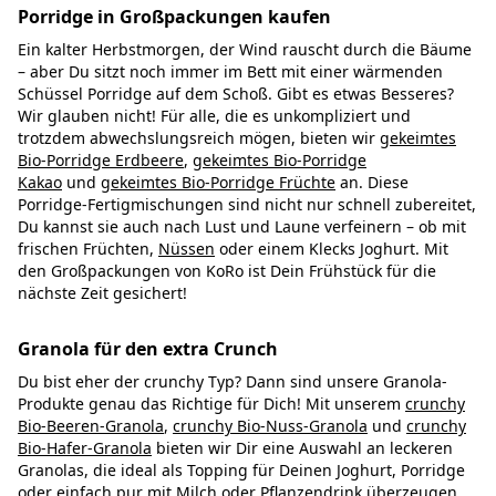
Porridge in Großpackungen kaufen
Ein kalter Herbstmorgen, der Wind rauscht durch die Bäume
– aber Du sitzt noch immer im Bett mit einer wärmenden
Schüssel Porridge auf dem Schoß. Gibt es etwas Besseres?
Wir glauben nicht! Für alle, die es unkompliziert und
trotzdem abwechslungsreich mögen, bieten wir
gekeimtes
Bio-Porridge Erdbeere
,
gekeimtes Bio-Porridge
Kakao
und
gekeimtes Bio-Porridge Früchte
an. Diese
Porridge-Fertigmischungen sind nicht nur schnell zubereitet,
Du kannst sie auch nach Lust und Laune verfeinern – ob mit
frischen Früchten,
Nüssen
oder einem Klecks Joghurt. Mit
den Großpackungen von KoRo ist Dein Frühstück für die
nächste Zeit gesichert!
Granola für den extra Crunch
Du bist eher der crunchy Typ? Dann sind unsere Granola-
Produkte genau das Richtige für Dich! Mit unserem
crunchy
Bio-Beeren-Granola
,
crunchy Bio-Nuss-Granola
und
crunchy
Bio-Hafer-Granola
bieten wir Dir eine Auswahl an leckeren
Granolas, die ideal als Topping für Deinen Joghurt, Porridge
oder einfach pur mit Milch oder
Pflanzendrink
überzeugen.