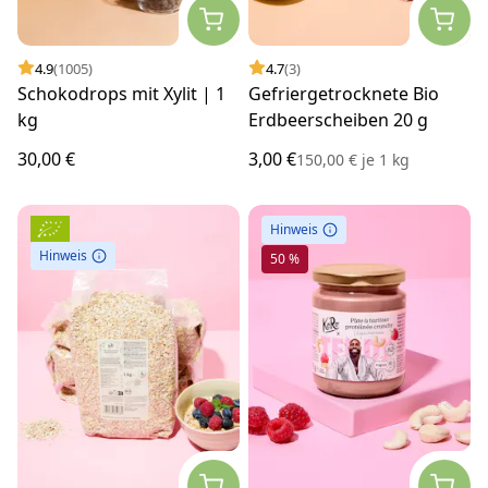
4.9
(1005)
4.7
(3)
Schokodrops mit Xylit | 1
Gefriergetrocknete Bio
kg
Erdbeerscheiben 20 g
30,00 €
3,00 €
150,00 €
je
1 kg
Hinweis
Hinweis
50 %