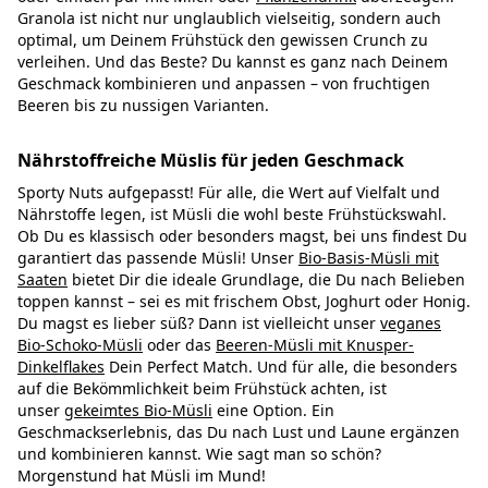
Granola ist nicht nur unglaublich vielseitig, sondern auch
optimal, um Deinem Frühstück den gewissen Crunch zu
verleihen. Und das Beste? Du kannst es ganz nach Deinem
Geschmack kombinieren und anpassen – von fruchtigen
Beeren bis zu nussigen Varianten.
Nährstoffreiche Müslis für jeden Geschmack
Sporty Nuts aufgepasst! Für alle, die Wert auf Vielfalt und
Nährstoffe legen, ist Müsli die wohl beste Frühstückswahl.
Ob Du es klassisch oder besonders magst, bei uns findest Du
garantiert das passende Müsli! Unser
Bio-Basis-Müsli mit
Saaten
bietet Dir die ideale Grundlage, die Du nach Belieben
toppen kannst – sei es mit frischem Obst, Joghurt oder Honig.
Du magst es lieber süß? Dann ist vielleicht unser
veganes
Bio-Schoko-Müsli
oder das
Beeren-Müsli mit Knusper-
Dinkelflakes
Dein Perfect Match. Und für alle, die besonders
auf die Bekömmlichkeit beim Frühstück achten, ist
unser
gekeimtes Bio-Müsli
eine Option. Ein
Geschmackserlebnis, das Du nach Lust und Laune ergänzen
und kombinieren kannst. Wie sagt man so schön?
Morgenstund hat Müsli im Mund!