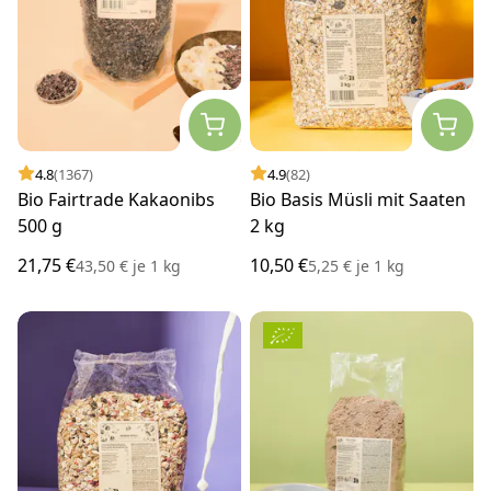
4.8
(1367)
4.9
(82)
Bio Fairtrade Kakaonibs
Bio Basis Müsli mit Saaten
500 g
2 kg
21,75 €
10,50 €
43,50 €
je
1 kg
5,25 €
je
1 kg