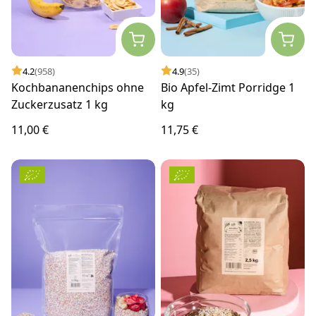
4.2
(958)
4.9
(35)
Kochbananenchips ohne
Bio Apfel-Zimt Porridge 1
Zuckerzusatz 1 kg
kg
11,00 €
11,75 €