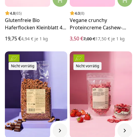
4.8
(65)
4.0
(8)
Glutenfreie Bio
Vegane crunchy
Haferflocken Kleinblatt 4 x
Proteincreme Cashew-
1 kg
Himbeere 200 g
19,75 €
3,50 €
4,94 €
je
1 kg
7,00 €
17,50 €
je
1 kg
Nicht vorrätig
Nicht vorrätig