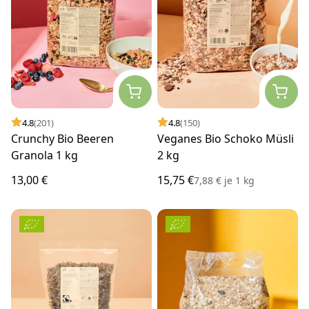
4.8
(201)
4.8
(150)
Crunchy Bio Beeren
Veganes Bio Schoko Müsli
Granola 1 kg
2 kg
13,00 €
15,75 €
7,88 €
je
1 kg