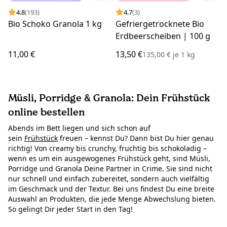
4.8
(193)
4.7
(3)
Bio Schoko Granola 1 kg
Gefriergetrocknete Bio
Erdbeerscheiben | 100 g
11,00 €
13,50 €
135,00 €
je
1 kg
Müsli, Porridge & Granola: Dein Frühstück
online bestellen
Abends im Bett liegen und sich schon auf
sein
Frühstück
freuen – kennst Du? Dann bist Du hier genau
richtig! Von creamy bis crunchy, fruchtig bis schokoladig –
wenn es um ein ausgewogenes Frühstück geht, sind Müsli,
Porridge und Granola Deine Partner in Crime. Sie sind nicht
nur schnell und einfach zubereitet, sondern auch vielfältig
im Geschmack und der Textur. Bei uns findest Du eine breite
Auswahl an Produkten, die jede Menge Abwechslung bieten.
So gelingt Dir jeder Start in den Tag!