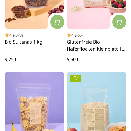
4.9
(378)
4.8
(65)
Bio Sultanas 1 kg
Glutenfreie Bio
Haferflocken Kleinblatt 1
kg
9,75 €
5,50 €