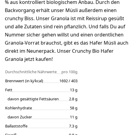
% aus kontrolliert biologischem Anbau. Durch den
Backvorgang erhält unser Müsli außerdem einen
crunchy Biss. Unser Granola ist mit Reissirup gesüßt
und alle Zutaten sind rein pflanzlich. Und falls Du auf
Nummer sicher gehen willst und einen ordentlichen
Granola-Vorrat brauchst, gibt es das Hafer Müsli auch
direkt im Neunerpack. Unser Crunchy Bio Hafer
Granola jetzt kaufen!
Durchschnittliche Nährwerte
pro 100g
Brennwert (in kj/kcal)
1692 / 403
Fett
13 g
davon gesättigte Fettsäuren
2.8 g
Kohlenhydrate
58 g
davon Zucker
11 g
Ballaststoffe
7.3 g