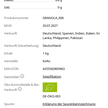
Eiweiß
9.8 g
Salz
0 g
Produktnummer
GRANOLA_006
MHD
20.07.2027
Herkunft
Deutschland, Spanien, Indien, Italien, Sri
Lanka, Philippinen, Pakistan
Herkunft (Verarbeitung)
Deutschland
Inhalt
1 kg
Hersteller
KoRo
EAN/GTIN
4255582805963
Spezifikation
Datenblatt
Öko-Kontrollstelle & Bio-
Herkunft
DE-ÖKO-003
Spuren
Erklärung der Spurenkennzeichnung