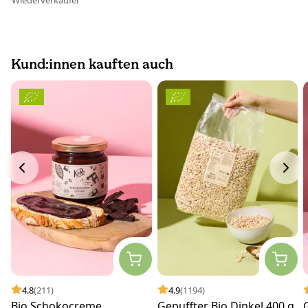
Wiederverkäufer
Kund:innen kauften auch
4.8
(211)
4.9
(1194)
Bio Schokocreme
Gepuffter Bio Dinkel 400 g