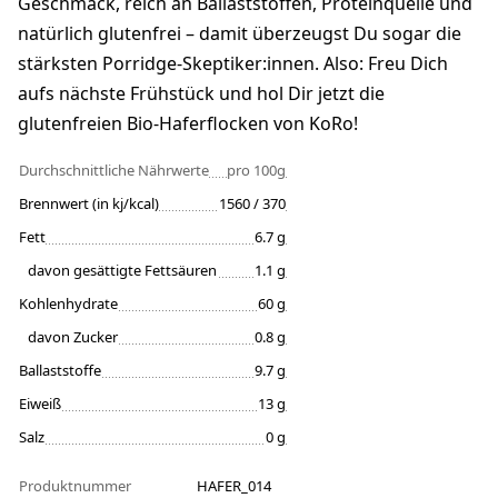
Geschmack, reich an Ballaststoffen, Proteinquelle und
natürlich glutenfrei – damit überzeugst Du sogar die
stärksten Porridge-Skeptiker:innen. Also: Freu Dich
aufs nächste Frühstück und hol Dir jetzt die
glutenfreien Bio-Haferflocken von KoRo!
Durchschnittliche Nährwerte
pro 100g
Brennwert (in kj/kcal)
1560 / 370
Fett
6.7 g
davon gesättigte Fettsäuren
1.1 g
Kohlenhydrate
60 g
davon Zucker
0.8 g
Ballaststoffe
9.7 g
Eiweiß
13 g
Salz
0 g
Produktnummer
HAFER_014