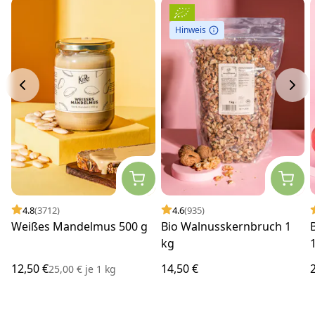
Hinweis
4.8
(3712)
4.6
(935)
Weißes Mandelmus 500 g
Bio Walnusskernbruch 1
kg
12,50 €
14,50 €
25,00 €
je
1 kg