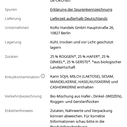
DE-ÖKO-001
Spuren
Erklärung der Spurenkennzeichnung
Lieferung
Lieferzeit außerhalb Deutschlands
Unternehmen
KoRo Handels GmbH Hauptstraße 26,
10827 Berlin
Lagerung
Kühl, trocken und vor Licht geschützt
lagern
Zutaten
25 % ROGGEN*, 25 % HAFER*, 25 %
DINKEL*, 25 % GERSTE*. *aus biologischer
Landwirtschaft
Kann SOJA, MILCH (LAKTOSE), SESAM,
Kreuzkontamination
MANDELKERNE, HASELNUSSKERNE und
CASHEWKERNE enthalten
Verkehrsbezeichnung
Bio-Mischung aus Hafer-, Dinkel- (WEIZEN),
Roggen- und Gerstenflocken
Etikettenhinweis
Zutaten, Nährwerte und Verpackung
können abweichen. Für korrekte
Informationen schau bitte in die
Produktbeschreibung.