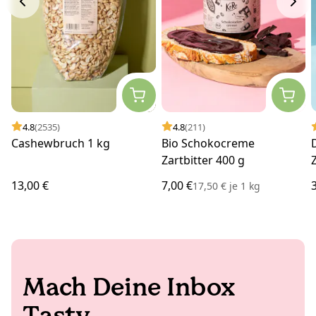
4.8
(2535)
4.8
(211)
Cashewbruch 1 kg
Bio Schokocreme
Zartbitter 400 g
13,00 €
7,00 €
17,50 €
je
1 kg
Mach Deine Inbox
Tasty