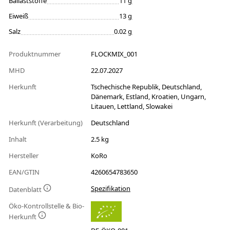
Ballaststoffe
11 g
Eiweiß
13 g
Salz
0.02 g
Produktnummer
FLOCKMIX_001
MHD
22.07.2027
Herkunft
Tschechische Republik, Deutschland,
Dänemark, Estland, Kroatien, Ungarn,
Litauen, Lettland, Slowakei
Herkunft (Verarbeitung)
Deutschland
Inhalt
2.5 kg
Hersteller
KoRo
EAN/GTIN
4260654783650
Spezifikation
Datenblatt
Öko-Kontrollstelle & Bio-
Herkunft