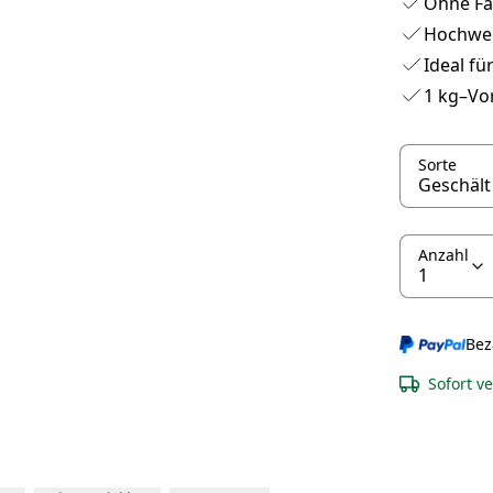
Ohne Fa
Hochwert
Ideal fü
1 kg–Vo
Sorte
Anzahl
Bez
Sofort v