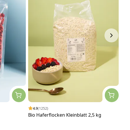
4.9
(1252)
4.
Bio Haferflocken Kleinblatt 2,5 kg
Gef