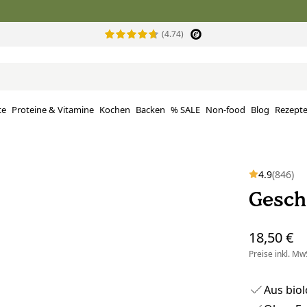
(4.74)
te
Proteine ​​& Vitamine
Kochen
Backen
% SALE
Non-food
Blog
Rezept
4.9
(846)
Gesch
18,50 €
Preise inkl. MwS
Aus bio