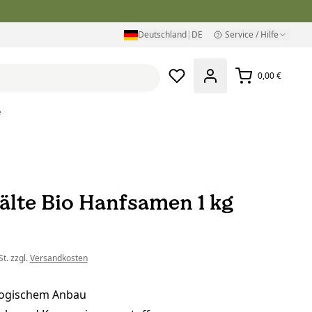
Deutschland
|
DE
Service / Hilfe
0,00 €
e
älte Bio Hanfsamen 1 kg
t. zzgl.
Versandkosten
logischem Anbau