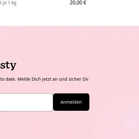
20,00 €
 €
je
1 kg
sty
o date. Melde Dich jetzt an und sicher Dir
Anmelden