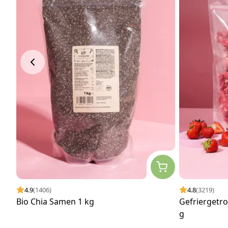
4.9
(1406)
4.8
(3219)
Bio Chia Samen 1 kg
Gefriergetr
g