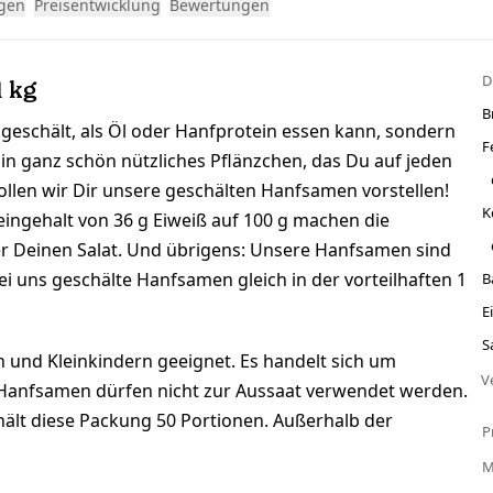
gen
Preisentwicklung
Bewertungen
D
1 kg
B
geschält, als Öl oder Hanfprotein essen kann, sondern
F
n ganz schön nützliches Pflänzchen, das Du auf jeden
ollen wir Dir unsere geschälten Hanfsamen vorstellen!
K
ingehalt von 36 g Eiweiß auf 100 g machen die
er Deinen Salat. Und übrigens: Unsere Hanfsamen sind
bei uns geschälte Hanfsamen gleich in der vorteilhaften 1
B
E
S
n und Kleinkindern geeignet. Es handelt sich um
V
 Hanfsamen dürfen nicht zur Aussaat verwendet werden.
hält diese Packung 50 Portionen. Außerhalb der
P