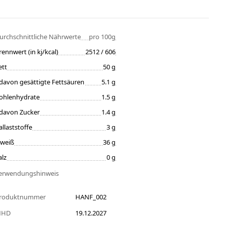
urchschnittliche Nährwerte
pro 100g
rennwert (in kj/kcal)
2512 / 606
ett
50 g
davon gesättigte Fettsäuren
5.1 g
ohlenhydrate
1.5 g
davon Zucker
1.4 g
allaststoffe
3 g
iweiß
36 g
alz
0 g
erwendungshinweis
roduktnummer
HANF_002
MHD
19.12.2027