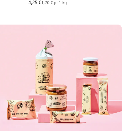
4,25 €
32,0
1,70 €
je
1 kg