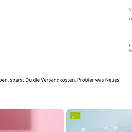
V
E
P
W
en, sparst Du die Versandkosten. Probier was Neues!