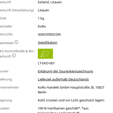
erkunft
Estland, Litauen
erkunft (Verarbeitung)
Litauen
nhalt
1 kg
ersteller
KoRo
AN/GTIN
4260335832295
Spezifikation
atenblatt
ko-Kontrollstelle & Bio-
erkunft
LT-EKO-001
puren
Erklärung der Spurenkennzeichnung
ieferung
Lieferzeit außerhalb Deutschlands
nternehmen
KoRo Handels GmbH Hauptstraße 26, 10827
Berlin
agerung
Kühl, trocken und vor Licht geschützt lagern
utaten
100 % Hanfsamen geschält*. *aus