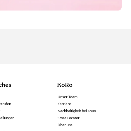
ches
KoRo
Unser Team
errufen
Karriere
z
Nachhaltigkeit bei KoRo
tellungen
Store Locator
Über uns