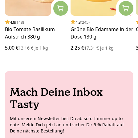
4.8
(148)
4.3
(245)
Bio Tomate Basilikum
Grüne Bio Edamame in der
Aufstrich 380 g
Dose 130 g
5,00 €
2,25 €
13,16 €
je
1 kg
17,31 €
je
1 kg
Mach Deine Inbox
Tasty
Mit unserem Newsletter bist Du ab sofort immer up to
date. Melde Dich jetzt an und sicher Dir 5 % Rabatt auf
Deine nächste Bestellung!