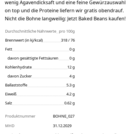
wenig Agavendicksaft und eine feine Gewürzauswahl
on top und die Proteine liefern wir gratis obendrauf.
Nicht die Bohne langweilig: Jetzt Baked Beans kaufen!
Durchschnittliche Nährwerte
pro 100g
Brennwert (in kj/kcal)
318 / 76
Fett
0 g
davon gesättigte Fettsäuren
0 g
Kohlenhydrate
12 g
davon Zucker
4 g
Ballaststoffe
5.3 g
Eiweiß
4.2 g
Salz
0.62 g
Produktnummer
BOHNE_027
MHD
31.12.2029