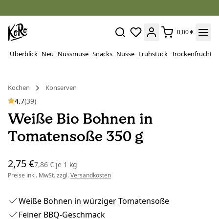
0,00 €
Überblick
Neu
Nussmuse
Snacks
Nüsse
Frühstück
Trockenfrüchte
Kochen
Konserven
4.7
(39)
Weiße Bio Bohnen in
Tomatensoße 350 g
2,75 €
7,86 €
je
1 kg
Preise inkl. MwSt. zzgl.
Versandkosten
Weiße Bohnen in würziger Tomatensoße
Feiner BBQ-Geschmack