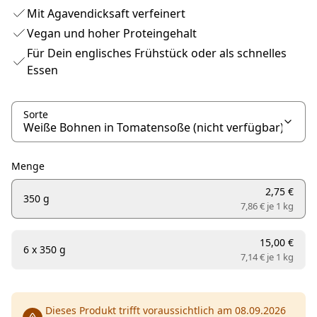
Mit Agavendicksaft verfeinert
Vegan und hoher Proteingehalt
Für Dein englisches Frühstück oder als schnelles
Essen
Sorte
Menge
2,75 €
350 g
7,86 € je
1 kg
15,00 €
6 x 350 g
7,14 € je
1 kg
Dieses Produkt trifft voraussichtlich am 08.09.2026