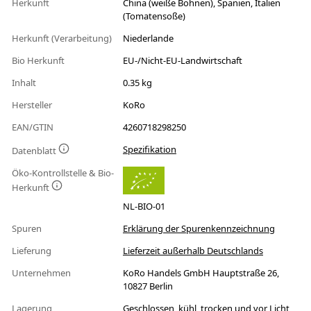
Herkunft
China (weiße Bohnen), Spanien, Italien
(Tomatensoße)
Herkunft (Verarbeitung)
Niederlande
Bio Herkunft
EU-/Nicht-EU-Landwirtschaft
Inhalt
0.35 kg
Hersteller
KoRo
EAN/GTIN
4260718298250
Spezifikation
Datenblatt
Öko-Kontrollstelle & Bio-
Herkunft
NL-BIO-01
Spuren
Erklärung der Spurenkennzeichnung
Lieferung
Lieferzeit außerhalb Deutschlands
Unternehmen
KoRo Handels GmbH Hauptstraße 26,
10827 Berlin
Lagerung
Geschlossen, kühl, trocken und vor Licht