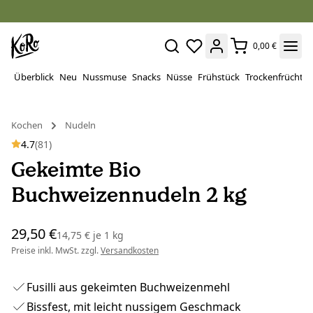
0,00 €
Überblick
Neu
Nussmuse
Snacks
Nüsse
Frühstück
Trockenfrüchte
Kochen
Nudeln
4.7
(81)
Gekeimte Bio
Buchweizennudeln 2 kg
29,50 €
14,75 €
je
1 kg
Preise inkl. MwSt. zzgl.
Versandkosten
Fusilli aus gekeimten Buchweizenmehl
Bissfest, mit leicht nussigem Geschmack