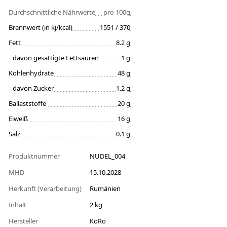
Durchschnittliche Nährwerte
pro 100g
Brennwert (in kj/kcal)
1551 / 370
Fett
8.2 g
davon gesättigte Fettsäuren
1 g
Kohlenhydrate
48 g
davon Zucker
1.2 g
Ballaststoffe
20 g
Eiweiß
16 g
Salz
0.1 g
Produktnummer
NUDEL_004
MHD
15.10.2028
Herkunft (Verarbeitung)
Rumänien
Inhalt
2 kg
Hersteller
KoRo