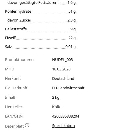
davon gesättigte Fettsäuren
1.6 g
Kohlenhydrate
51 g
davon Zucker
2.3 g
Ballaststoffe
9 g
Eiweiß
22 g
Salz
0.01 g
Produktnummer
NUDEL_003
MHD
18.03.2028
Herkunft
Deutschland
Bio Herkunft
EU-Landwirtschaft
Inhalt
2 kg
Hersteller
KoRo
EAN/GTIN
4260335838204
Spezifikation
Datenblatt