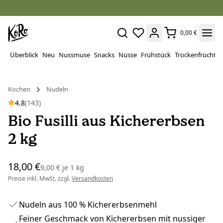
0,00 €
Überblick
Neu
Nussmuse
Snacks
Nüsse
Frühstück
Trockenfrüchte
Kochen
Nudeln
4.8
(143)
Bio Fusilli aus Kichererbsen
2 kg
18,00 €
9,00 €
je
1 kg
Preise inkl. MwSt. zzgl.
Versandkosten
Nudeln aus 100 % Kichererbsenmehl
Feiner Geschmack von Kichererbsen mit nussiger