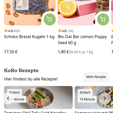
4.9
(459)
4.8
(128)
Schoko Brezel Kugeln 1 kg
Bio Oat Bar Lemon Poppy
Seed 60 g
17,50 €
1,80 €
30,00 €
je
1 kg
KoRo Rezepte
Mehr Rezepte
Hier findest du alle Rezepte!
Einfach
Einfach
15 Minute
15 Minute
Tomaten-Chili-Tofu Cold Noodles
Sommersalat mit Pfi