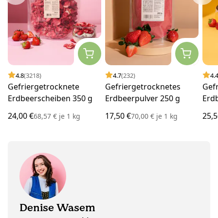
4.8
(3218)
4.7
(232)
4.
Gefriergetrocknete
Gefriergetrocknetes
Gef
Erdbeerscheiben 350 g
Erdbeerpulver 250 g
Erd
Sch
24,00 €
17,50 €
25,5
68,57 €
je
1 kg
70,00 €
je
1 kg
Denise Wasem