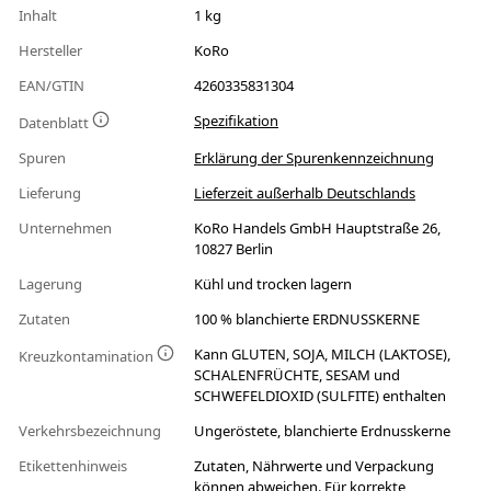
Inhalt
1 kg
Hersteller
KoRo
EAN/GTIN
4260335831304
Spezifikation
Datenblatt
Spuren
Erklärung der Spurenkennzeichnung
Lieferung
Lieferzeit außerhalb Deutschlands
Unternehmen
KoRo Handels GmbH Hauptstraße 26,
10827 Berlin
Lagerung
Kühl und trocken lagern
Zutaten
100 % blanchierte ERDNUSSKERNE
Kann GLUTEN, SOJA, MILCH (LAKTOSE),
Kreuzkontamination
SCHALENFRÜCHTE, SESAM und
SCHWEFELDIOXID (SULFITE) enthalten
Verkehrsbezeichnung
Ungeröstete, blanchierte Erdnusskerne
Etikettenhinweis
Zutaten, Nährwerte und Verpackung
können abweichen. Für korrekte