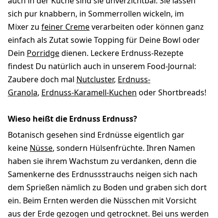
auch in der Küche sind sie unverzichtbar. Sie lassen
sich pur knabbern, in Sommerrollen wickeln, im
Mixer
zu
feiner Creme
verarbeiten oder können ganz
einfach als Zutat sowie Topping für Deine Bowl oder
Dein
Porridge
dienen. Leckere Erdnuss-Rezepte
findest Du natürlich auch in unserem Food-Journal:
Zaubere doch mal
Nutcluster
,
Erdnuss-
Granola
,
Erdnuss-Karamell-Kuchen
oder Shortbreads!
Wieso heißt die Erdnuss Erdnuss?
Botanisch gesehen sind Erdnüsse eigentlich gar
keine
Nüsse
, sondern Hülsenfrüchte. Ihren Namen
haben sie ihrem Wachstum zu verdanken, denn die
Samenkerne des Erdnussstrauchs neigen sich nach
dem Sprießen nämlich zu Boden und graben sich dort
ein. Beim Ernten werden die Nüsschen mit Vorsicht
aus der Erde gezogen und getrocknet. Bei uns werden