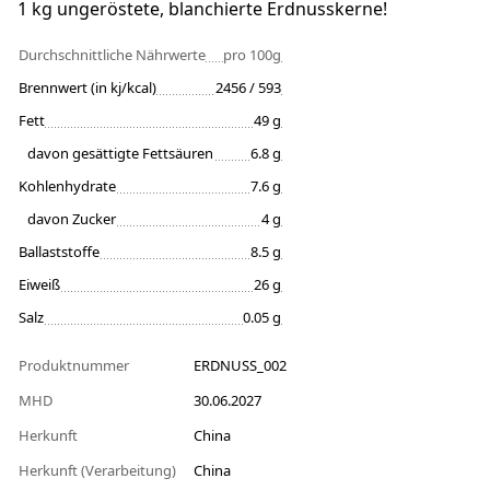
1 kg ungeröstete, blanchierte Erdnusskerne!
Durchschnittliche Nährwerte
pro 100g
Brennwert (in kj/kcal)
2456 / 593
Fett
49 g
davon gesättigte Fettsäuren
6.8 g
Kohlenhydrate
7.6 g
davon Zucker
4 g
Ballaststoffe
8.5 g
Eiweiß
26 g
Salz
0.05 g
Produktnummer
ERDNUSS_002
MHD
30.06.2027
Herkunft
China
Herkunft (Verarbeitung)
China