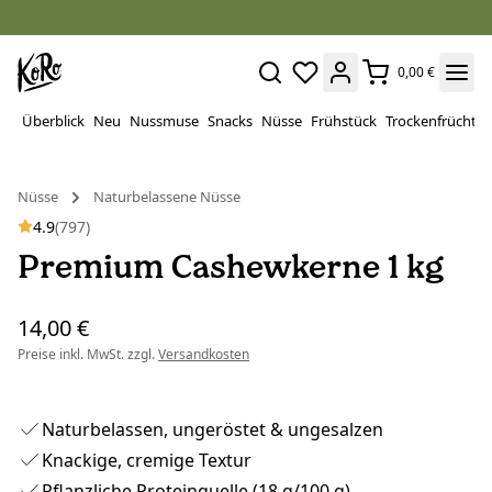
0,00 €
Überblick
Neu
Nussmuse
Snacks
Nüsse
Frühstück
Trockenfrüchte
Nüsse
Naturbelassene Nüsse
4.9
(797)
Premium Cashewkerne 1 kg
14,00 €
Preise inkl. MwSt. zzgl.
Versandkosten
Naturbelassen, ungeröstet & ungesalzen
Knackige, cremige Textur
Pflanzliche Proteinquelle (18 g/100 g)