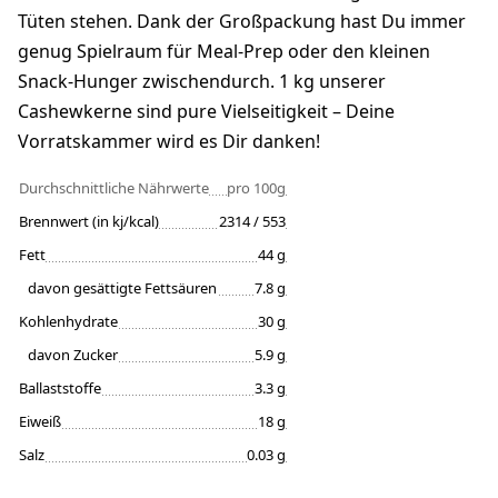
Tüten stehen. Dank der Großpackung hast Du immer
genug Spielraum für Meal-Prep oder den kleinen
Snack-Hunger zwischendurch. 1 kg unserer
Cashewkerne sind pure Vielseitigkeit – Deine
Vorratskammer wird es Dir danken!
Durchschnittliche Nährwerte
pro 100g
Brennwert (in kj/kcal)
2314 / 553
Fett
44 g
davon gesättigte Fettsäuren
7.8 g
Kohlenhydrate
30 g
davon Zucker
5.9 g
Ballaststoffe
3.3 g
Eiweiß
18 g
Salz
0.03 g