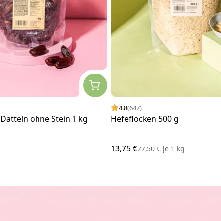
4.8
(647)
Datteln ohne Stein 1 kg
Hefeflocken 500 g
13,75 €
27,50 €
je
1 kg