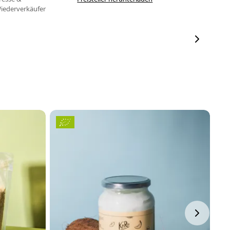
iederverkäufer
H