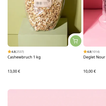
4.8
(2537)
4.8
(1014)
Cashewbruch 1 kg
Deglet Nour 
13,00 €
10,00 €