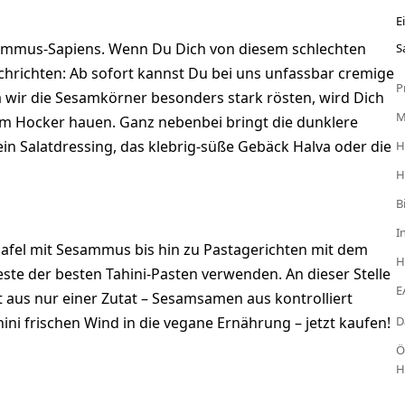
E
 Hummus-Sapiens. Wenn Du Dich von diesem schlechten
S
hrichten: Ab sofort kannst Du bei uns unfassbar cremige
P
wir die Sesamkörner besonders stark rösten, wird Dich
m Hocker hauen. Ganz nebenbei bringt die dunklere
ein Salatdressing, das klebrig-süße Gebäck Halva oder die
H
H
B
I
alafel mit Sesammus bis hin zu Pastagerichten mit dem
H
este der besten Tahini-Pasten verwenden. An dieser Stelle
E
t aus nur einer Zutat – Sesamsamen aus kontrolliert
ni frischen Wind in die vegane Ernährung – jetzt kaufen!
D
Ö
H