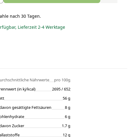
ahle nach 30 Tagen.
erfügbar, Lieferzeit 2-4 Werktage
urchschnittliche Nährwerte
pro 100g
rennwert (in kj/kcal)
2695 / 652
ett
56 g
davon gesättigte Fettsäuren
8 g
ohlenhydrate
6 g
davon Zucker
1.7 g
allaststoffe
12 g