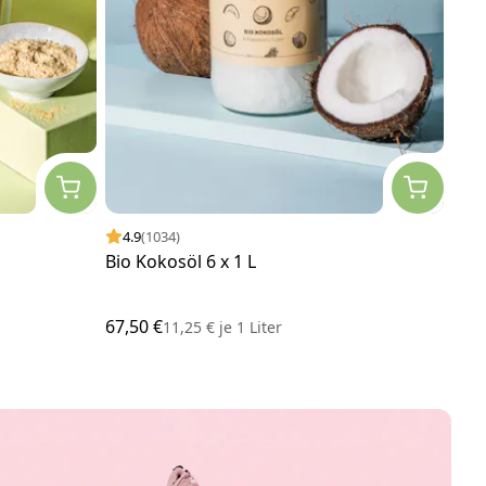
4.9
(1034)
4.
Bio Kokosöl 6 x 1 L
Bio
67,50 €
21,5
11,25 €
je
1 Liter