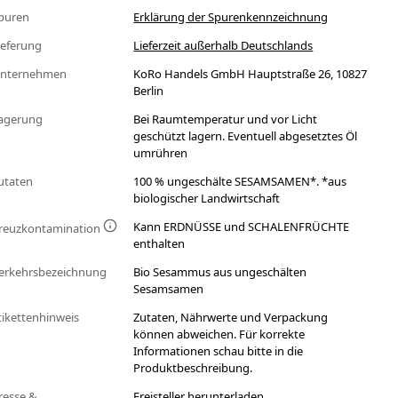
puren
Erklärung der Spurenkennzeichnung
ieferung
Lieferzeit außerhalb Deutschlands
nternehmen
KoRo Handels GmbH Hauptstraße 26, 10827
Berlin
agerung
Bei Raumtemperatur und vor Licht
geschützt lagern. Eventuell abgesetztes Öl
umrühren
utaten
100 % ungeschälte SESAMSAMEN*. *aus
biologischer Landwirtschaft
Kann ERDNÜSSE und SCHALENFRÜCHTE
reuzkontamination
enthalten
erkehrsbezeichnung
Bio Sesammus aus ungeschälten
Sesamsamen
tikettenhinweis
Zutaten, Nährwerte und Verpackung
können abweichen. Für korrekte
Informationen schau bitte in die
Produktbeschreibung.
resse &
Freisteller herunterladen