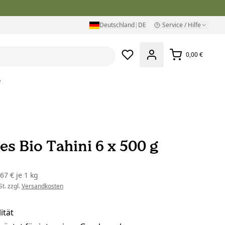
Deutschland
|
DE
Service / Hilfe
0,00 €
e
es Bio Tahini 6 x 500 g
,67 €
je
1 kg
t. zzgl.
Versandkosten
ität