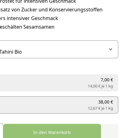
eröstet für intensiven Geschmack
satz von Zucker und Konservierungsstoffen
rs intensiver Geschmack
eschälten Sesamsamen
7,00 €
14,00 € je
1 kg
38,00 €
12,67 € je
1 kg
In den Warenkorb