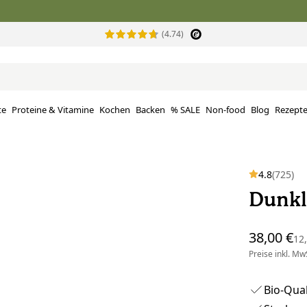
(4.74)
te
Proteine ​​& Vitamine
Kochen
Backen
% SALE
Non-food
Blog
Rezept
4.8
(725)
Dunkl
38,00 €
12
Preise inkl. MwS
Bio-Qual