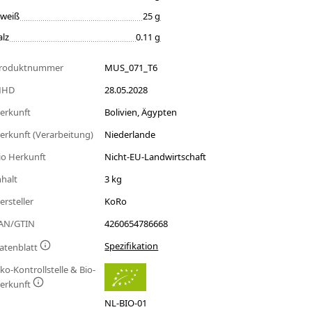
iweiß
25 g
alz
0.11 g
roduktnummer
MUS_071_T6
MHD
28.05.2028
erkunft
Bolivien, Ägypten
erkunft (Verarbeitung)
Niederlande
io Herkunft
Nicht-EU-Landwirtschaft
nhalt
3 kg
ersteller
KoRo
AN/GTIN
4260654786668
Spezifikation
atenblatt
ko-Kontrollstelle & Bio-
erkunft
NL-BIO-01