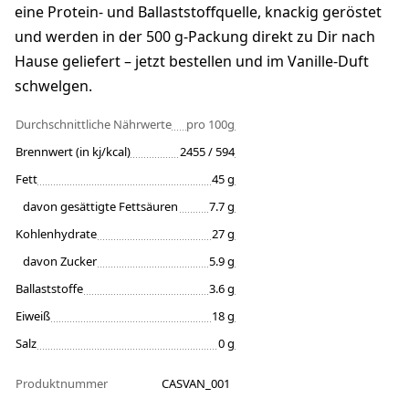
eine Protein- und Ballaststoffquelle, knackig geröstet
und werden in der 500 g-Packung direkt zu Dir nach
Hause geliefert – jetzt bestellen und im Vanille-Duft
schwelgen.
Durchschnittliche Nährwerte
pro 100g
Brennwert (in kj/kcal)
2455 / 594
Fett
45 g
davon gesättigte Fettsäuren
7.7 g
Kohlenhydrate
27 g
davon Zucker
5.9 g
Ballaststoffe
3.6 g
Eiweiß
18 g
Salz
0 g
Produktnummer
CASVAN_001