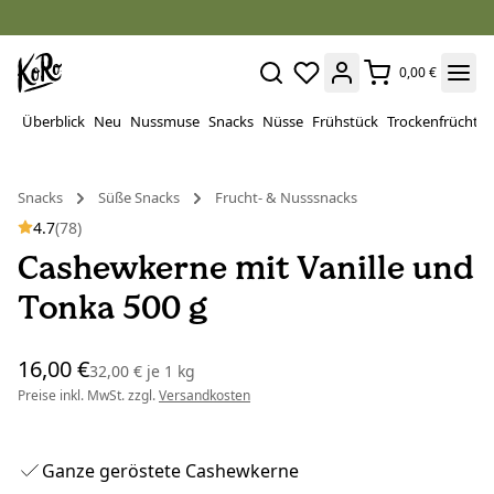
0,00 €
Überblick
Neu
Nussmuse
Snacks
Nüsse
Frühstück
Trockenfrüchte
Snacks
Süße Snacks
Frucht- & Nusssnacks
4.7
(78)
Cashewkerne mit Vanille und
Tonka 500 g
16,00 €
32,00 €
je
1 kg
Preise inkl. MwSt. zzgl.
Versandkosten
Ganze geröstete Cashewkerne