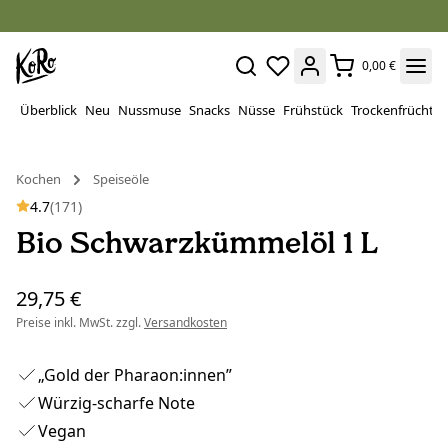
0,00 €
Überblick
Neu
Nussmuse
Snacks
Nüsse
Frühstück
Trockenfrüchte
Kochen
Speiseöle
4.7
(171)
Bio Schwarzkümmelöl 1 L
29,75 €
Preise inkl. MwSt. zzgl.
Versandkosten
„Gold der Pharaon:innen”
Würzig-scharfe Note
Vegan