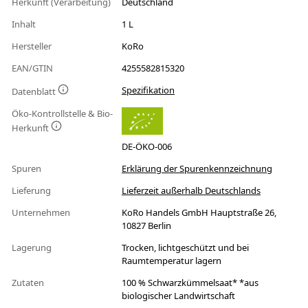
Herkunft (Verarbeitung)
Deutschland
Inhalt
1 L
Hersteller
KoRo
EAN/GTIN
4255582815320
Spezifikation
Datenblatt
Öko-Kontrollstelle & Bio-
Herkunft
DE-ÖKO-006
Spuren
Erklärung der Spurenkennzeichnung
Lieferung
Lieferzeit außerhalb Deutschlands
Unternehmen
KoRo Handels GmbH Hauptstraße 26,
10827 Berlin
Lagerung
Trocken, lichtgeschützt und bei
Raumtemperatur lagern
Zutaten
100 % Schwarzkümmelsaat* *aus
biologischer Landwirtschaft