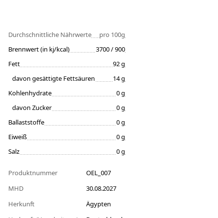
Durchschnittliche Nährwerte
pro 100g
Brennwert (in kj/kcal)
3700 / 900
Fett
92 g
davon gesättigte Fettsäuren
14 g
Kohlenhydrate
0 g
davon Zucker
0 g
Ballaststoffe
0 g
Eiweiß
0 g
Salz
0 g
Produktnummer
OEL_007
MHD
30.08.2027
Herkunft
Ägypten