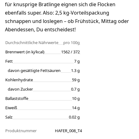
für knusprige Bratlinge eignen sich die Flocken
ebenfalls super. Also: 2,5 kg-Vorteilspackung
schnappen und loslegen – ob Frühstück, Mittag oder
Abendessen, Du entscheidest!
Durchschnittliche Nährwerte
pro 100g
Brennwert (in kj/kcal)
1562 / 372
Fett
7 g
davon gesättigte Fettsäuren
1.3 g
Kohlenhydrate
59 g
davon Zucker
0.7 g
Ballaststoffe
10 g
Eiweiß
14 g
Salz
0.02 g
Produktnummer
HAFER_008_T4