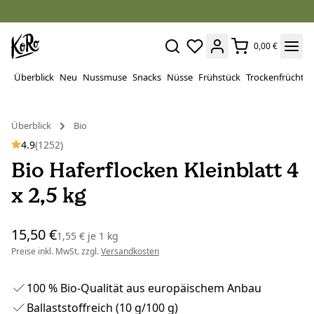
0,00 €
Überblick
Neu
Nussmuse
Snacks
Nüsse
Frühstück
Trockenfrüchte
Überblick
Bio
4.9
(1252)
Bio Haferflocken Kleinblatt 4
x 2,5 kg
15,50 €
1,55 €
je
1 kg
Preise inkl. MwSt. zzgl.
Versandkosten
100 % Bio-Qualität aus europäischem Anbau
Ballaststoffreich (10 g/100 g)