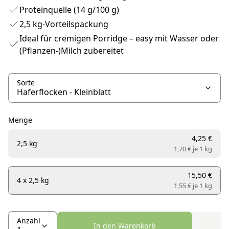
Proteinquelle (14 g/100 g)
2,5 kg-Vorteilspackung
Ideal für cremigen Porridge – easy mit Wasser oder
(Pflanzen-)Milch zubereitet
Sorte
Menge
4,25 €
2,5 kg
1,70 € je
1 kg
15,50 €
4 x 2,5 kg
1,55 € je
1 kg
Anzahl
In den Warenkorb