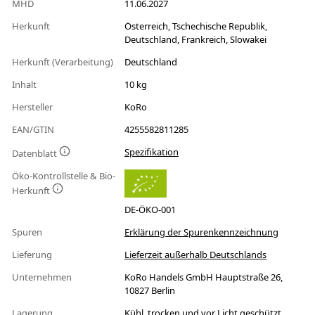
MHD
11.06.2027
Herkunft
Österreich, Tschechische Republik,
Deutschland, Frankreich, Slowakei
Herkunft (Verarbeitung)
Deutschland
Inhalt
10 kg
Hersteller
KoRo
EAN/GTIN
4255582811285
Spezifikation
Datenblatt
Öko-Kontrollstelle & Bio-
Herkunft
DE-ÖKO-001
Spuren
Erklärung der Spurenkennzeichnung
Lieferung
Lieferzeit außerhalb Deutschlands
Unternehmen
KoRo Handels GmbH Hauptstraße 26,
10827 Berlin
Lagerung
Kühl, trocken und vor Licht geschützt