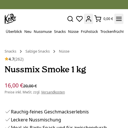
0,00 €
Überblick
Neu
Nussmuse
Snacks
Nüsse
Frühstück
Trockenfrüchte
Snacks
Salzige Snacks
Nüsse
4.7
(262)
Nussmix Smoke 1 kg
16,00 €
20,00 €
Preise inkl. MwSt. zzgl.
Versandkosten
Rauchig-feines Geschmackserlebnis
Leckere Nussmischung
Ideal als Party-Snack und für zwischendurch