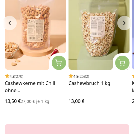
4.8
(270)
4.8
(2532)
Cashewkerne mit Chili
Cashewbruch 1 kg
ohne
Geschmacksverstärker
13,50 €
13,00 €
27,00 €
je
1 kg
500 g