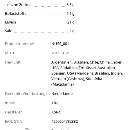
davon Zucker
6.5 g
Ballaststoffe
7.1 g
Eiweiß
21 g
Salz
2 g
Produktnummer
NUSS_001
MHD
20.09.2026
Herkunft
Argentinien, Brasilien, Chile, China, Indien,
USA, Südafrika (Erdnüsse), Australien,
Spanien, USA (Mandeln), Brasilien, Indien,
Vietnam (Cashews), Südafrika
(Macadamia)
Herkunft (Verarbeitung)
Niederlande
Inhalt
1 kg
Hersteller
KoRo
EAN/GTIN
4260654782332