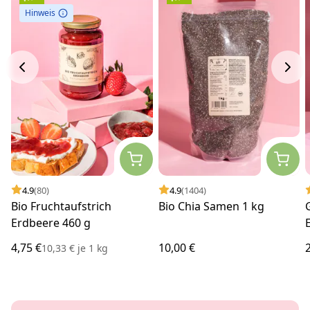
Hinweis
4.9
(80)
4.9
(1404)
Bio Fruchtaufstrich
Bio Chia Samen 1 kg
Erdbeere 460 g
4,75 €
10,00 €
10,33 €
je
1 kg