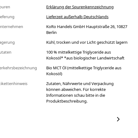
puren
Erklärung der Spurenkennzeichnung
ieferung
Lieferzeit außerhalb Deutschlands
nternehmen
KoRo Handels GmbH Hauptstraße 26, 10827
Berlin
agerung
Kühl, trocken und vor Licht geschützt lagern
utaten
100 % mittelkettige Triglyceride aus
Kokosöl* *aus biologischer Landwirtschaft
erkehrsbezeichnung
Bio MCT Öl (mittelkettige Triglyceride aus
Kokosöl)
tikettenhinweis
Zutaten, Nährwerte und Verpackung
können abweichen. Für korrekte
Informationen schau bitte in die
Produktbeschreibung.