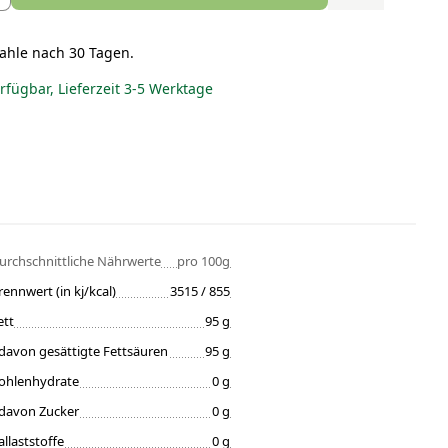
ahle nach 30 Tagen.
erfügbar, Lieferzeit 3-5 Werktage
urchschnittliche Nährwerte
pro 100g
rennwert (in kj/kcal)
3515 / 855
ett
95 g
davon gesättigte Fettsäuren
95 g
ohlenhydrate
0 g
davon Zucker
0 g
allaststoffe
0 g