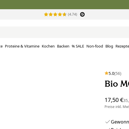
(4.74)
te
Proteine ​​& Vitamine
Kochen
Backen
% SALE
Non-food
Blog
Rezept
5.0
(56)
Bio M
17,50 €
35
Preise inkl. MwS
Gewonne