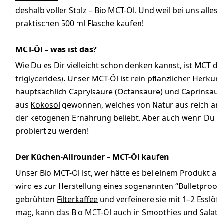
deshalb voller Stolz – Bio MCT-Öl. Und weil bei uns all
praktischen 500 ml Flasche kaufen!
MCT-Öl – was ist das?
Wie Du es Dir vielleicht schon denken kannst, ist MCT
triglycerides). Unser MCT-Öl ist rein pflanzlicher Her
hauptsächlich Caprylsäure (Octansäure) und Caprinsäu
aus
Kokosöl
gewonnen, welches von Natur aus reich an m
der ketogenen Ernährung beliebt. Aber auch wenn Du Di
probiert zu werden!
Der Küchen-Allrounder – MCT-Öl kaufen
Unser Bio MCT-Öl ist, wer hätte es bei einem Produkt a
wird es zur Herstellung eines sogenannten “Bulletproo
gebrühten
Filterkaffee
und verfeinere sie mit 1–2 Essl
mag, kann das Bio MCT-Öl auch in Smoothies und Sala