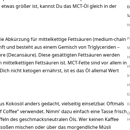
es etwas größer ist, kannst Du das MCT-Öl gleich in der
E
S
V
P
 die Abkürzung für mittelkettige Fettsäuren (medium-chain
kunft und besteht aus einem Gemisch von Triglyceriden –
re (Decansäure). Diese gesättigten Fettsäuren werden
H
ittelkettigen Fettsäuren ist. MCT-Fette sind vor allem in
H
ch nicht ketogen ernährst, ist es das Öl allemal Wert
I
H
E
us Kokosöl anders gedacht, vielseitig einsetzbar. Oftmals
D
f Coffee” verwendet. Nimm’ dazu einfach eine Tasse frisch
Ö
öffeln des geschmacksneutralen Öls. Wer keinen Kaffee
H
tsoßen mischen oder über das morgendliche Müsli