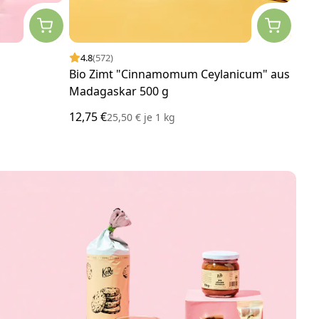
4.8
(572)
4.
Bio Zimt "Cinnamomum Ceylanicum" aus
Bio 
Madagaskar 500 g
12,75 €
19,5
25,50 €
je
1 kg