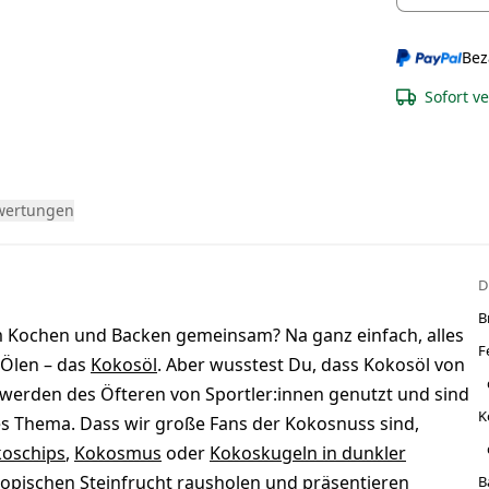
Bez
Sofort v
wertungen
D
B
em Kochen und Backen gemeinsam? Na ganz einfach, alles
F
 Ölen – das
Kokosöl
. Aber wusstest Du, dass Kokosöl von
e werden des Öfteren von Sportler:innen genutzt und sind
K
s Thema. Dass wir große Fans der Kokosnuss sind,
koschips
,
Kokosmus
oder
Kokoskugeln in dunkler
 tropischen Steinfrucht rausholen und präsentieren
B