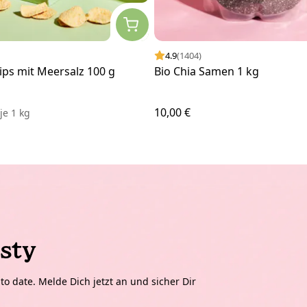
4.9
(1404)
ips mit Meersalz 100 g
Bio Chia Samen 1 kg
10,00 €
€
je
1 kg
sty
o date. Melde Dich jetzt an und sicher Dir