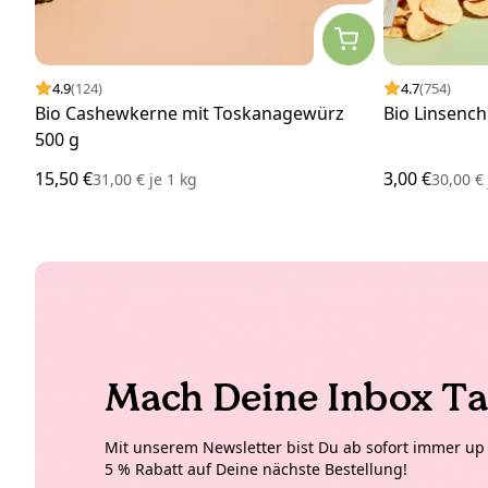
4.9
(124)
4.7
(754)
Bio Cashewkerne mit Toskanagewürz
Bio Linsench
500 g
15,50 €
3,00 €
31,00 €
je
1 kg
30,00 
Mach Deine Inbox Ta
Mit unserem Newsletter bist Du ab sofort immer up t
5 % Rabatt auf Deine nächste Bestellung!