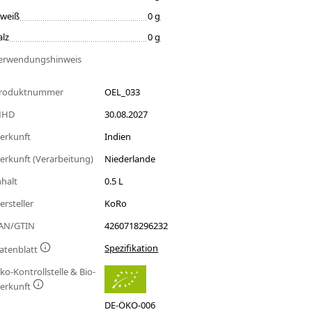
iweiß
0 g
alz
0 g
erwendungshinweis
roduktnummer
OEL_033
MHD
30.08.2027
erkunft
Indien
erkunft (Verarbeitung)
Niederlande
nhalt
0.5 L
ersteller
KoRo
AN/GTIN
4260718296232
Spezifikation
atenblatt
ko-Kontrollstelle & Bio-
erkunft
DE-ÖKO-006