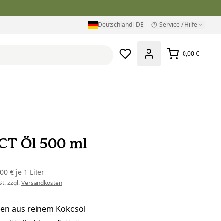
Deutschland
|
DE
Service / Hilfe
0,00 €
e
CT Öl 500 ml
,00 €
je
1 Liter
t. zzgl.
Versandkosten
n aus reinem Kokosöl