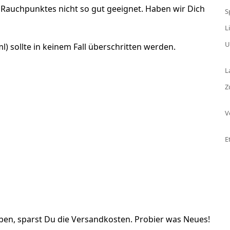
 Rauchpunktes nicht so gut geeignet. Haben wir Dich
S
L
U
l) sollte in keinem Fall überschritten werden.
L
Z
V
E
en, sparst Du die Versandkosten. Probier was Neues!