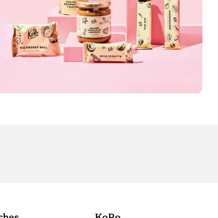
ches
KoRo