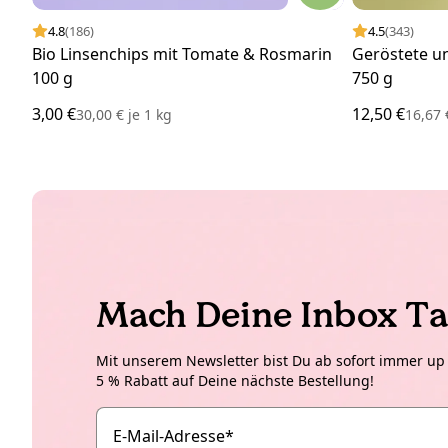
4.8
(186)
4.5
(343)
Bio Linsenchips mit Tomate & Rosmarin
Geröstete u
100 g
750 g
3,00 €
12,50 €
30,00 €
je
1 kg
16,67
Mach Deine Inbox Ta
Mit unserem Newsletter bist Du ab sofort immer up t
5 % Rabatt auf Deine nächste Bestellung!
E-Mail-Adresse
*