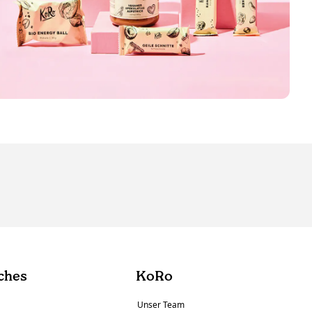
ches
KoRo
Unser Team