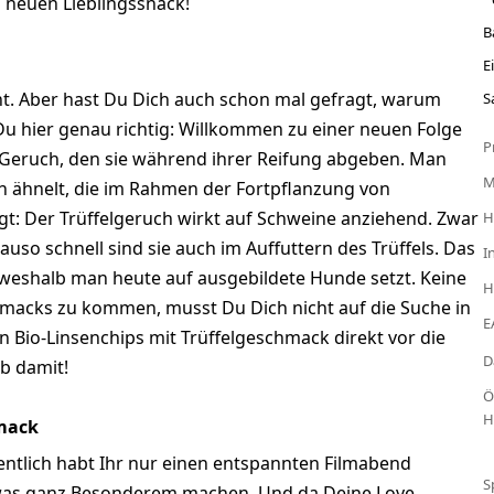
 neuen Lieblingssnack!
B
E
nnt. Aber hast Du Dich auch schon mal gefragt, warum
S
Du hier genau richtig: Willkommen zu einer neuen Folge
P
Geruch, den sie während ihrer Reifung abgeben. Man
 ähnelt, die im Rahmen der Fortpflanzung von
t: Der Trüffelgeruch wirkt auf Schweine anziehend. Zwar
H
nauso schnell sind sie auch im Auffuttern des Trüffels. Das
I
 weshalb man heute auf ausgebildete Hunde setzt. Keine
H
macks zu kommen, musst Du Dich nicht auf die Suche in
E
n Bio-Linsenchips mit Trüffelgeschmack direkt vor die
D
b damit!
Ö
H
hmack
ntlich habt Ihr nur einen entspannten Filmabend
S
twas ganz Besonderem machen. Und da Deine Love