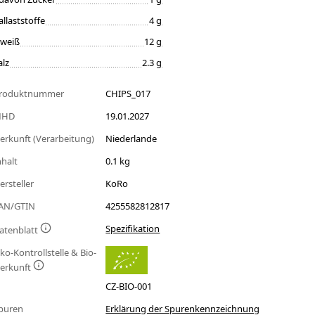
allaststoffe
4 g
iweiß
12 g
alz
2.3 g
roduktnummer
CHIPS_017
MHD
19.01.2027
erkunft (Verarbeitung)
Niederlande
nhalt
0.1 kg
ersteller
KoRo
AN/GTIN
4255582812817
Spezifikation
atenblatt
ko-Kontrollstelle & Bio-
erkunft
CZ-BIO-001
puren
Erklärung der Spurenkennzeichnung