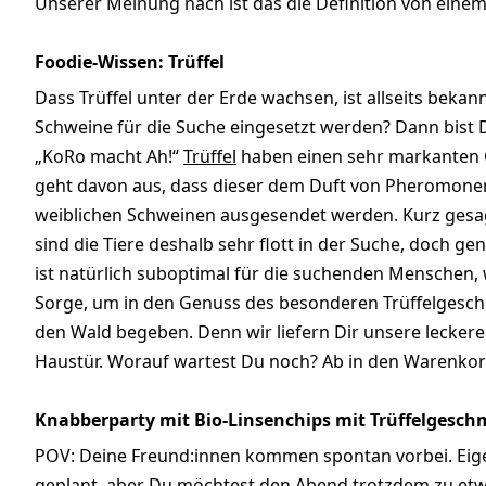
Unserer Meinung nach ist das die Definition von einem
Foodie-Wissen: Trüffel
Dass Trüffel unter der Erde wachsen, ist allseits beka
Schweine für die Suche eingesetzt werden? Dann bist 
„KoRo macht Ah!“
Trüffel
haben einen sehr markanten 
geht davon aus, dass dieser dem Duft von Pheromonen
weiblichen Schweinen ausgesendet werden. Kurz gesag
sind die Tiere deshalb sehr flott in der Suche, doch ge
ist natürlich suboptimal für die suchenden Menschen,
Sorge, um in den Genuss des besonderen Trüffelgesch
den Wald begeben. Denn wir liefern Dir unsere leckere
Haustür. Worauf wartest Du noch? Ab in den Warenkor
Knabberparty mit Bio-Linsenchips mit Trüffelgesc
POV: Deine Freund:innen kommen spontan vorbei. Eige
geplant, aber Du möchtest den Abend trotzdem zu e