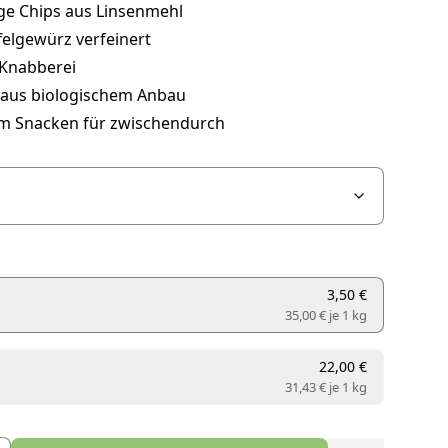
ge Chips aus Linsenmehl
felgewürz verfeinert
Knabberei
 aus biologischem Anbau
um Snacken für zwischendurch
3,50 €
35,00 € je
1 kg
22,00 €
31,43 € je
1 kg