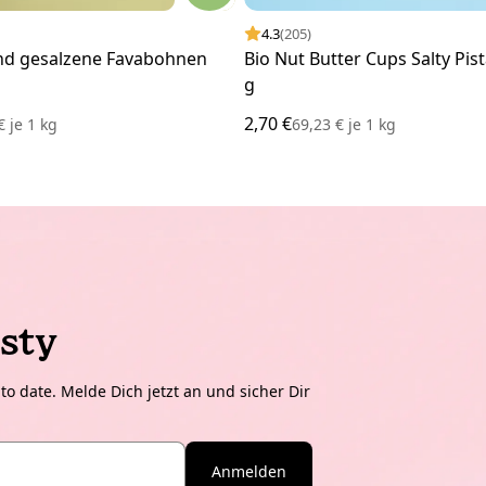
4.3
(205)
nd gesalzene Favabohnen
Bio Nut Butter Cups Salty Pist
g
2,70 €
 €
je
1 kg
69,23 €
je
1 kg
sty
o date. Melde Dich jetzt an und sicher Dir
Anmelden