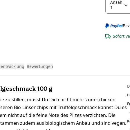
Anzahl
Bez
Sofort v
sentwicklung
Bewertungen
D
elgeschmack 100 g
B
be zu stillen, musst Du Dich nicht mehr zum schicken
F
nseren Bio-Linsenchips mit Trüffelgeschmack kannst Du es
 nicht auf die feine Note des Pilzes verzichten. Die
K
en stammen zudem aus biologischem Anbau und sind vegan.