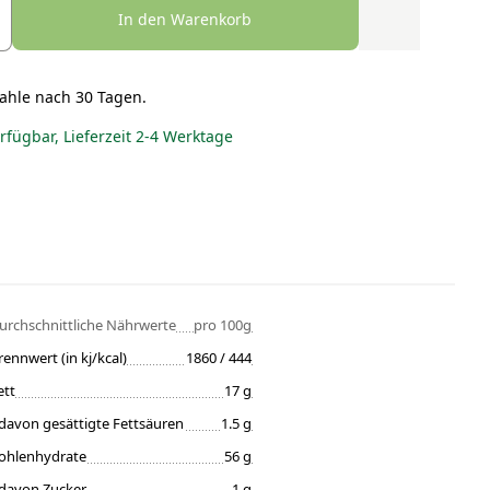
In den Warenkorb
ahle nach 30 Tagen.
erfügbar, Lieferzeit 2-4 Werktage
urchschnittliche Nährwerte
pro 100g
rennwert (in kj/kcal)
1860 / 444
ett
17 g
davon gesättigte Fettsäuren
1.5 g
ohlenhydrate
56 g
davon Zucker
1 g