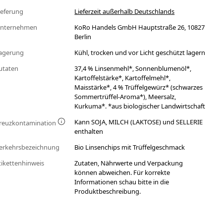
ieferung
Lieferzeit außerhalb Deutschlands
nternehmen
KoRo Handels GmbH Hauptstraße 26, 10827
Berlin
agerung
Kühl, trocken und vor Licht geschützt lagern
utaten
37,4 % Linsenmehl*, Sonnenblumenöl*,
Kartoffelstärke*, Kartoffelmehl*,
Maisstärke*, 4 % Trüffelgewürz* (schwarzes
Sommertrüffel-Aroma*), Meersalz,
Kurkuma*. *aus biologischer Landwirtschaft
Kann SOJA, MILCH (LAKTOSE) und SELLERIE
reuzkontamination
enthalten
erkehrsbezeichnung
Bio Linsenchips mit Trüffelgeschmack
tikettenhinweis
Zutaten, Nährwerte und Verpackung
können abweichen. Für korrekte
Informationen schau bitte in die
Produktbeschreibung.