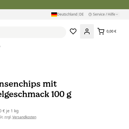
Deutschland
|
DE
Service / Hilfe
0,00 €
e
insenchips mit
elgeschmack 100 g
0 €
je
1 kg
t. zzgl.
Versandkosten