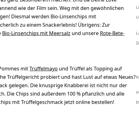
L
annend wie der Film sein. Weg mit den gewöhnlichen
gen! Diesmal werden Bio-Linsenchips mit
U
cherlich zu einem Snackerlebnis! Übrigens: Zur
e
Bio-Linsenchips mit Meersalz
und unsere
Rote-Bete-
L
Z
 Pommes mit
Trüffelmayo
und Trüffel als Topping auf
he Trüffelgericht probiert und hast Lust auf etwas Neues?
K
k gelegen. Die knusprige Knabberei ist nicht nur der
V
h. Die Chips sind außerdem 100 % pflanzlich und alle
ps mit Trüffelgeschmack jetzt online bestellen!
E