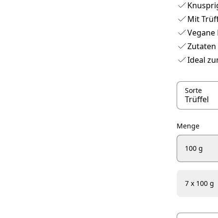
Knuspri
Mit Trüf
Vegane 
Zutaten
Ideal z
Sorte
Menge
100 g
7 x 100 g