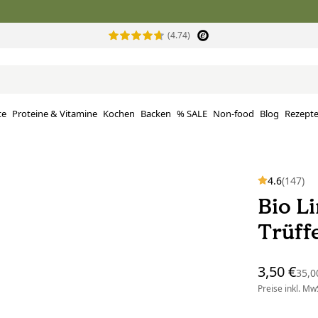
(4.74)
te
Proteine ​​& Vitamine
Kochen
Backen
% SALE
Non-food
Blog
Rezept
4.6
(147)
Bio L
Trüff
3,50 €
35,0
Preise inkl. MwS