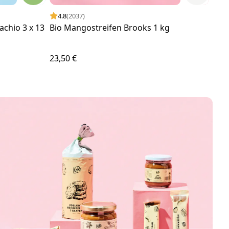
4.8
(2037)
4.
achio 3 x 13
Bio Mangostreifen Brooks 1 kg
Bio
23,50 €
1,25