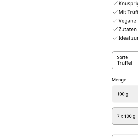
Knuspri
Mit Trüf
Vegane 
Zutaten
Ideal z
Sorte
Menge
100 g
7 x 100 g