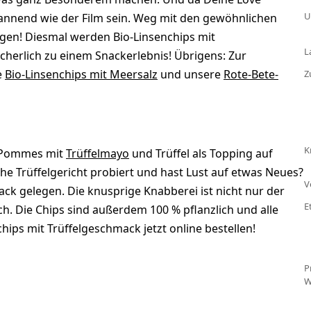
U
annend wie der Film sein. Weg mit den gewöhnlichen
gen! Diesmal werden Bio-Linsenchips mit
L
cherlich zu einem Snackerlebnis! Übrigens: Zur
e
Bio-Linsenchips mit Meersalz
und unsere
Rote-Bete-
Z
K
 Pommes mit
Trüffelmayo
und Trüffel als Topping auf
he Trüffelgericht probiert und hast Lust auf etwas Neues?
V
k gelegen. Die knusprige Knabberei ist nicht nur der
E
h. Die Chips sind außerdem 100 % pflanzlich und alle
ps mit Trüffelgeschmack jetzt online bestellen!
P
W