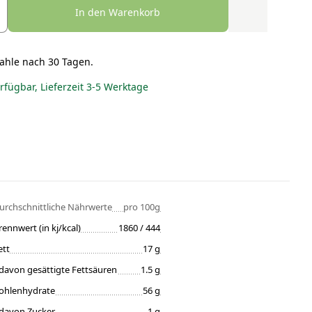
In den Warenkorb
ahle nach 30 Tagen.
erfügbar, Lieferzeit 3-5 Werktage
urchschnittliche Nährwerte
pro 100g
rennwert (in kj/kcal)
1860 / 444
ett
17 g
davon gesättigte Fettsäuren
1.5 g
ohlenhydrate
56 g
davon Zucker
1 g