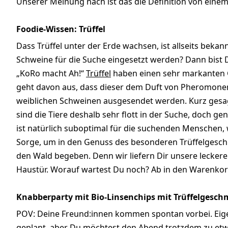
Unserer Meinung nach ist das die Definition von einem
Foodie-Wissen: Trüffel
Dass Trüffel unter der Erde wachsen, ist allseits beka
Schweine für die Suche eingesetzt werden? Dann bist 
„KoRo macht Ah!“
Trüffel
haben einen sehr markanten 
geht davon aus, dass dieser dem Duft von Pheromonen
weiblichen Schweinen ausgesendet werden. Kurz gesag
sind die Tiere deshalb sehr flott in der Suche, doch ge
ist natürlich suboptimal für die suchenden Menschen,
Sorge, um in den Genuss des besonderen Trüffelgesch
den Wald begeben. Denn wir liefern Dir unsere leckere
Haustür. Worauf wartest Du noch? Ab in den Warenkor
Knabberparty mit Bio-Linsenchips mit Trüffelgesc
POV: Deine Freund:innen kommen spontan vorbei. Eige
geplant, aber Du möchtest den Abend trotzdem zu e