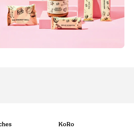
ches
KoRo