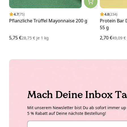
4.7
(75)
4.8
(234)
Pflanzliche Trüffel Mayonnaise 200 g
Protein Bar 
55 g
5,75 €
2,70 €
28,75 €
je
1 kg
49,09 
Mach Deine Inbox Ta
Mit unserem Newsletter bist Du ab sofort immer up t
5 % Rabatt auf Deine nächste Bestellung!