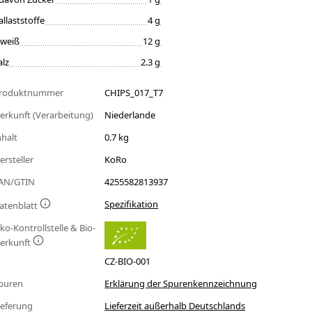
allaststoffe
4 g
iweiß
12 g
alz
2.3 g
roduktnummer
CHIPS_017_T7
erkunft (Verarbeitung)
Niederlande
nhalt
0.7 kg
ersteller
KoRo
AN/GTIN
4255582813937
Spezifikation
atenblatt
ko-Kontrollstelle & Bio-
erkunft
CZ-BIO-001
puren
Erklärung der Spurenkennzeichnung
ieferung
Lieferzeit außerhalb Deutschlands