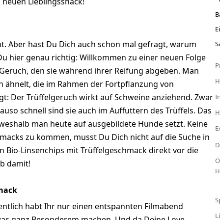
 neuen Lieblingssnack!
B
E
nnt. Aber hast Du Dich auch schon mal gefragt, warum
S
Du hier genau richtig: Willkommen zu einer neuen Folge
P
Geruch, den sie während ihrer Reifung abgeben. Man
H
 ähnelt, die im Rahmen der Fortpflanzung von
t: Der Trüffelgeruch wirkt auf Schweine anziehend. Zwar
I
nauso schnell sind sie auch im Auffuttern des Trüffels. Das
H
 weshalb man heute auf ausgebildete Hunde setzt. Keine
E
macks zu kommen, musst Du Dich nicht auf die Suche in
D
n Bio-Linsenchips mit Trüffelgeschmack direkt vor die
Ö
b damit!
H
hmack
S
ntlich habt Ihr nur einen entspannten Filmabend
L
twas ganz Besonderem machen. Und da Deine Love