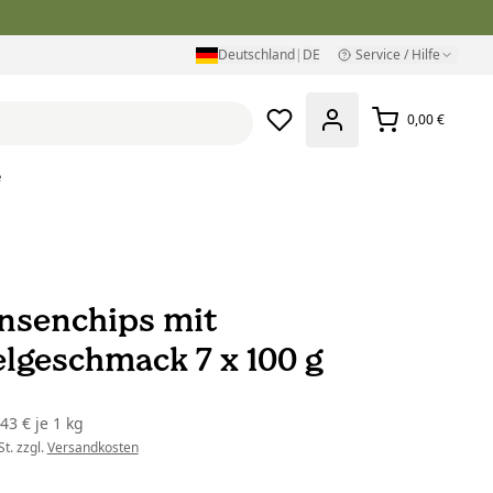
Deutschland
|
DE
Service / Hilfe
0,00 €
e
insenchips mit
elgeschmack 7 x 100 g
,43 €
je
1 kg
t. zzgl.
Versandkosten