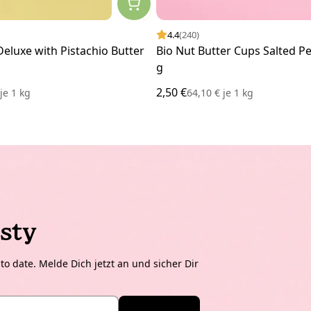
4.4
(240)
Deluxe with Pistachio Butter
Bio Nut Butter Cups Salted Pe
g
2,50 €
€
je
1 kg
64,10 €
je
1 kg
sty
o date. Melde Dich jetzt an und sicher Dir