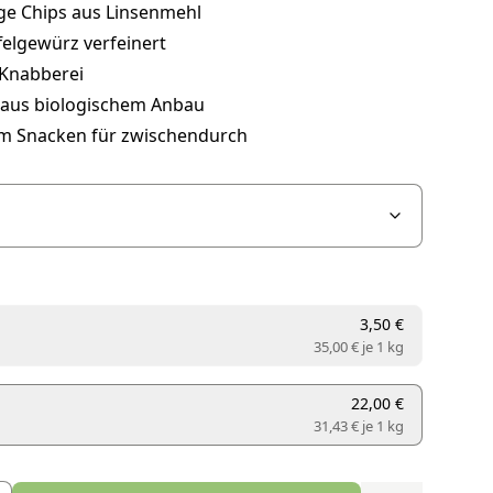
ge Chips aus Linsenmehl
felgewürz verfeinert
Knabberei
 aus biologischem Anbau
um Snacken für zwischendurch
3,50 €
35,00 € je
1 kg
22,00 €
31,43 € je
1 kg