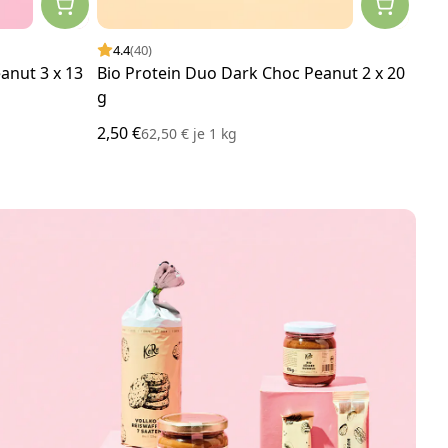
4.4
(40)
4.
anut 3 x 13
Bio Protein Duo Dark Choc Peanut 2 x 20
Bio
g
3 x 
2,50 €
2,50
62,50 €
je
1 kg