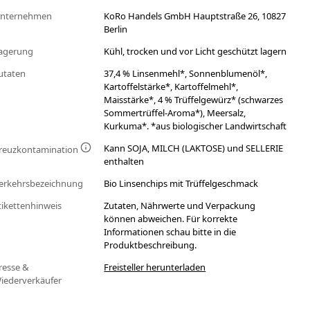
nternehmen
KoRo Handels GmbH Hauptstraße 26, 10827
Berlin
agerung
Kühl, trocken und vor Licht geschützt lagern
utaten
37,4 % Linsenmehl*, Sonnenblumenöl*,
Kartoffelstärke*, Kartoffelmehl*,
Maisstärke*, 4 % Trüffelgewürz* (schwarzes
Sommertrüffel-Aroma*), Meersalz,
Kurkuma*. *aus biologischer Landwirtschaft
Kann SOJA, MILCH (LAKTOSE) und SELLERIE
reuzkontamination
enthalten
erkehrsbezeichnung
Bio Linsenchips mit Trüffelgeschmack
tikettenhinweis
Zutaten, Nährwerte und Verpackung
können abweichen. Für korrekte
Informationen schau bitte in die
Produktbeschreibung.
resse &
Freisteller herunterladen
iederverkäufer