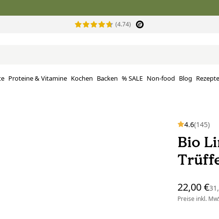
(4.74)
te
Proteine ​​& Vitamine
Kochen
Backen
% SALE
Non-food
Blog
Rezept
4.6
(145)
Bio L
Trüff
22,00 €
31
Preise inkl. MwS