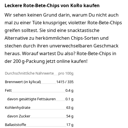
Leckere Rote-Bete-Chips von KoRo kaufen
Wir sehen keinen Grund darin, warum Du nicht auch
mal zu einer Tüte knuspriger, violetter Rote-Bete-Chips
greifen solltest. Sie sind eine snacktastische
Alternative zu herkömmlichen Chips-Sorten und
stechen durch ihren unverwechselbaren Geschmack
heraus. Worauf wartest Du also? Rote-Bete-Chips in
der 200 g-Packung jetzt online kaufen!
Durchschnittliche Nährwerte
pro 100g
Brennwert (in kj/kcal)
1415 / 335
Fett
0.4 g
davon gesättigte Fettsäuren
0.1 g
Kohlenhydrate
63 g
davon Zucker
54 g
Ballaststoffe
17 g