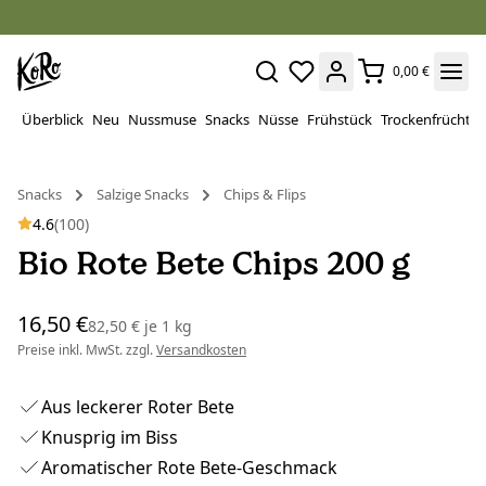
0,00 €
Überblick
Neu
Nussmuse
Snacks
Nüsse
Frühstück
Trockenfrüchte
Snacks
Salzige Snacks
Chips & Flips
4.6
(100)
Bio Rote Bete Chips 200 g
16,50 €
82,50 €
je
1 kg
Preise inkl. MwSt. zzgl.
Versandkosten
Aus leckerer Roter Bete
Knusprig im Biss
Aromatischer Rote Bete-Geschmack