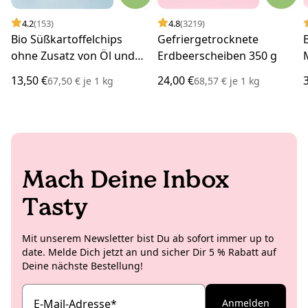
4.2
(153)
4.8
(3219)
Bio Süßkartoffelchips
Gefriergetrocknete
ohne Zusatz von Öl und
Erdbeerscheiben 350 g
Salz 200 g
13,50 €
24,00 €
67,50 €
je
1 kg
68,57 €
je
1 kg
Mach Deine Inbox
Tasty
Mit unserem Newsletter bist Du ab sofort immer up to
date. Melde Dich jetzt an und sicher Dir 5 % Rabatt auf
Deine nächste Bestellung!
E-Mail-Adresse
*
Anmelden