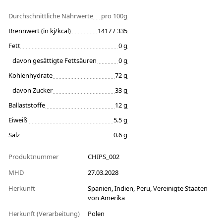
Durchschnittliche Nährwerte
pro 100g
Brennwert (in kj/kcal)
1417 / 335
Fett
0 g
davon gesättigte Fettsäuren
0 g
Kohlenhydrate
72 g
davon Zucker
33 g
Ballaststoffe
12 g
Eiweiß
5.5 g
Salz
0.6 g
Produktnummer
CHIPS_002
MHD
27.03.2028
Herkunft
Spanien, Indien, Peru, Vereinigte Staaten
von Amerika
Herkunft (Verarbeitung)
Polen