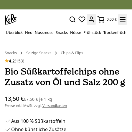
0,00 €
Überblick
Neu
Nussmuse
Snacks
Nüsse
Frühstück
Trockenfrüchte
Snacks
Salzige Snacks
Chips & Flips
4.2
(153)
Bio Süßkartoffelchips ohne
Zusatz von Öl und Salz 200 g
13,50 €
67,50 €
je
1 kg
Preise inkl. MwSt. zzgl.
Versandkosten
Aus 100 % Süßkartoffeln
Ohne künstliche Zusätze