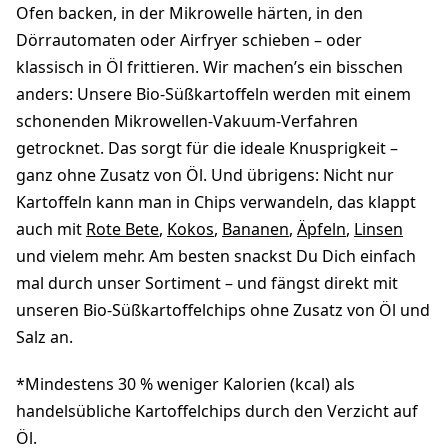
Ofen backen, in der Mikrowelle härten, in den
Dörrautomaten oder Airfryer schieben – oder
klassisch in Öl frittieren. Wir machen’s ein bisschen
anders: Unsere Bio-Süßkartoffeln werden mit einem
schonenden Mikrowellen-Vakuum-Verfahren
getrocknet. Das sorgt für die ideale Knusprigkeit –
ganz ohne Zusatz von Öl. Und übrigens: Nicht nur
Kartoffeln kann man in Chips verwandeln, das klappt
auch mit
Rote Bete
,
Kokos
,
Bananen
,
Äpfeln
,
Linsen
und vielem mehr. Am besten snackst Du Dich einfach
mal durch unser Sortiment – und fängst direkt mit
unseren Bio-Süßkartoffelchips ohne Zusatz von Öl und
Salz an.
*Mindestens 30 % weniger Kalorien (kcal) als
handelsübliche Kartoffelchips durch den Verzicht auf
Öl.