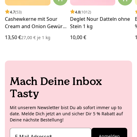
4.7
(53)
4.8
(1012)
Cashewkerne mit Sour
Deglet Nour Datteln ohne
Cream and Onion Gewürz
Stein 1 kg
500 g
13,50 €
10,00 €
27,00 €
je
1 kg
Mach Deine Inbox
Tasty
Mit unserem Newsletter bist Du ab sofort immer up to
date. Melde Dich jetzt an und sicher Dir 5 % Rabatt auf
Deine nächste Bestellung!
E-Mail-Adresse
*
Anmelden