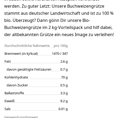
werden. Zu guter Letzt: Unsere Buchweizengrütze
stammt aus deutscher Landwirtschaft und ist zu 100 %
bio. Überzeugt? Dann gönn Dir unsere Bio-
Buchweizengrütze im 2 kg-Vorteilspack und hilf dabei,
der altbekannten Grütze ein neues Image zu verleihen!
Durchschnittliche Nährwerte
pro 100g
Brennwert (in kj/kcal)
1470 / 347
Fett
2.6 g
davon gesättigte Fettsäuren
0.7 g
Kohlenhydrate
70 g
davon Zucker
0.5 g
Ballaststoffe
3.3 g
Eiweiß
9.2 g
Salz
0.01 g
Verwendungshinweis