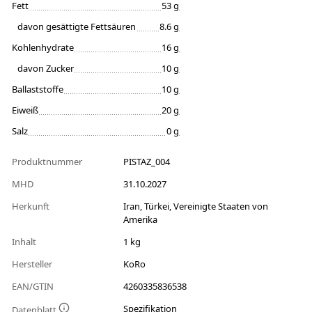
Fett
53 g
davon gesättigte Fettsäuren
8.6 g
Kohlenhydrate
16 g
davon Zucker
10 g
Ballaststoffe
10 g
Eiweiß
20 g
Salz
0 g
Produktnummer
PISTAZ_004
MHD
31.10.2027
Herkunft
Iran, Türkei, Vereinigte Staaten von
Amerika
Inhalt
1 kg
Hersteller
KoRo
EAN/GTIN
4260335836538
Spezifikation
Datenblatt