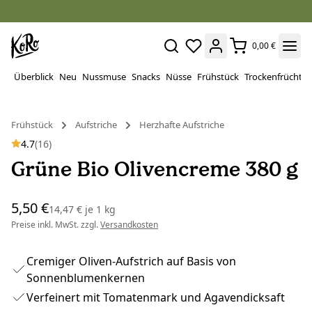
0,00 €
Überblick
Neu
Nussmuse
Snacks
Nüsse
Frühstück
Trockenfrüchte
Frühstück
Aufstriche
Herzhafte Aufstriche
4.7
(16)
Grüne Bio Olivencreme 380 g
5,50 €
14,47 €
je
1 kg
Preise inkl. MwSt. zzgl.
Versandkosten
Cremiger Oliven-Aufstrich auf Basis von
Sonnenblumenkernen
Verfeinert mit Tomatenmark und Agavendicksaft