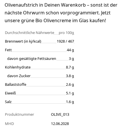
Olivenaufstrich in Deinen Warenkorb – sonst ist der
nächste Ohrwurm schon vorprogrammiert. Jetzt
unsere grüne Bio Olivencreme im Glas kaufen!
Durchschnittliche Nährwerte
pro 100g
Brennwert (in kj/kcal)
1928 / 467
Fett
44 g
davon gesättigte Fettsäuren
3 g
Kohlenhydrate
8.7 g
davon Zucker
3.8 g
Ballaststoffe
2.6 g
Eiweiß
5.1 g
Salz
1.6 g
Produktnummer
OLIVE_013
MHD
12.06.2028