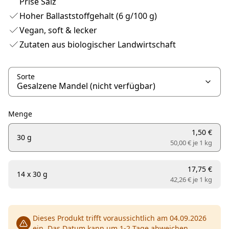
Prise Salz
Hoher Ballaststoffgehalt (6 g/100 g)
Vegan, soft & lecker
Zutaten aus biologischer Landwirtschaft
Sorte
Menge
1,50 €
30 g
50,00 € je
1 kg
17,75 €
14 x 30 g
42,26 € je
1 kg
Dieses Produkt trifft voraussichtlich am 04.09.2026
ein. Das Datum kann um 1-2 Tage abweichen.