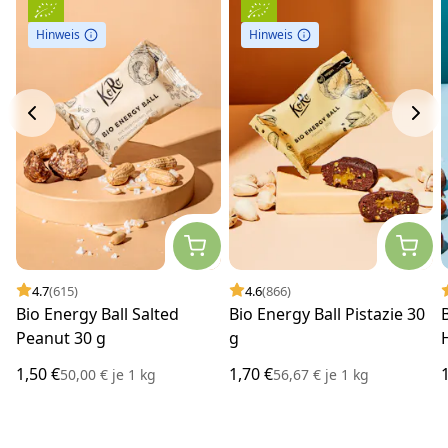
Hinweis
Hinweis
4.7
(615)
4.6
(866)
Bio Energy Ball Salted
Bio Energy Ball Pistazie 30
Peanut 30 g
g
1,50 €
1,70 €
50,00 €
je
1 kg
56,67 €
je
1 kg