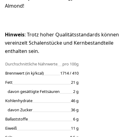
Almond!
Hinweis
: Trotz hoher Qualitätsstandards können
vereinzelt Schalenstücke und Kernbestandteile
enthalten sein.
Durchschnittliche Nährwerte
pro 100g
Brennwert (in kj/kcal)
1714 / 410
Fett
21 g
davon gesättigte Fettsäuren
2 g
Kohlenhydrate
46 g
davon Zucker
36 g
Ballaststoffe
6 g
Eiweiß
11 g