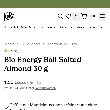
0,00 €
Überblick
Neu
Nussmuse
Snacks
Nüsse
Frühstück
Trockenfrüchte
Snacks
Süße Snacks
Energy Balls & Bites
4.6
(68)
Bio Energy Ball Salted
Almond 30 g
1,50 €
50,00 €
je
1 kg
Preise inkl. MwSt. zzgl.
Versandkosten
Gefüllt mit Mandelmus und verfeinert mit einer