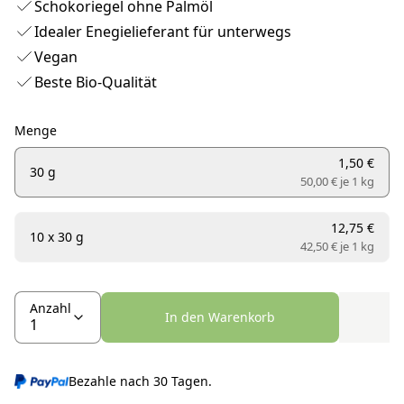
Schokoriegel ohne Palmöl
Idealer Enegielieferant für unterwegs
Vegan
Beste Bio-Qualität
Menge
1,50 €
30 g
50,00 € je
1 kg
12,75 €
10 x 30 g
42,50 € je
1 kg
Anzahl
In den Warenkorb
Bezahle nach 30 Tagen.