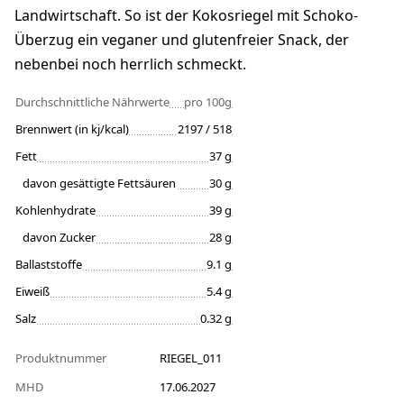
Landwirtschaft. So ist der Kokosriegel mit Schoko-
Überzug ein veganer und glutenfreier Snack, der
nebenbei noch herrlich schmeckt.
Durchschnittliche Nährwerte
pro 100g
Brennwert (in kj/kcal)
2197 / 518
Fett
37 g
davon gesättigte Fettsäuren
30 g
Kohlenhydrate
39 g
davon Zucker
28 g
Ballaststoffe
9.1 g
Eiweiß
5.4 g
Salz
0.32 g
Produktnummer
RIEGEL_011
MHD
17.06.2027