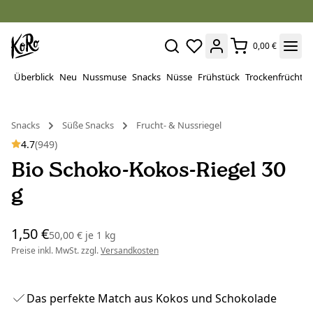
0,00 €
Überblick
Neu
Nussmuse
Snacks
Nüsse
Frühstück
Trockenfrüchte
Snacks
Süße Snacks
Frucht- & Nussriegel
4.7
(949)
Bio Schoko-Kokos-Riegel 30
g
1,50 €
50,00 €
je
1 kg
Preise inkl. MwSt. zzgl.
Versandkosten
Das perfekte Match aus Kokos und Schokolade