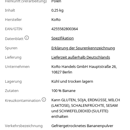
Herkunft (Verarbeitung)
Polen
Inhalt
0.25 kg
Hersteller
KoRo
EAN/GTIN
4255582800364
Spezifikation
Datenblatt
Spuren
Erklärung der Spurenkennzeichnung
Lieferung
Lieferzeit außerhalb Deutschlands
Unternehmen
KoRo Handels GmbH Hauptstraße 26,
10827 Berlin
Lagerung
Kühl und trocken lagern
Zutaten
100 % Banane
Kann GLUTEN, SOJA, ERDNÜSSE, MILCH
Kreuzkontamination
(LAKTOSE), SCHALENFRÜCHTE, SESAM
und SCHWEFELDIOXID (SULFITE)
enthalten
Verkehrsbezeichnung
Gefriergetrocknetes Bananenpulver