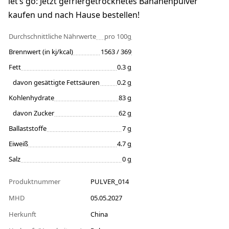
let’s go: Jetzt gefriergetrocknetes Bananenpulver
kaufen und nach Hause bestellen!
Durchschnittliche Nährwerte
pro 100g
Brennwert (in kj/kcal)
1563 / 369
Fett
0.3 g
davon gesättigte Fettsäuren
0.2 g
Kohlenhydrate
83 g
davon Zucker
62 g
Ballaststoffe
7 g
Eiweiß
4.7 g
Salz
0 g
Produktnummer
PULVER_014
MHD
05.05.2027
Herkunft
China