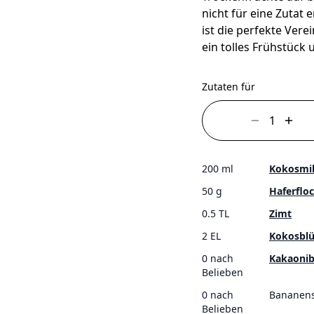
nicht für eine Zutat
ist die perfekte Ver
ein tolles Frühstück 
Zutaten für
200 ml
Kokosmi
50 g
Haferflo
0.5 TL
Zimt
2 EL
Kokosblü
0 nach
Kakaonib
Belieben
0 nach
Bananen
Belieben