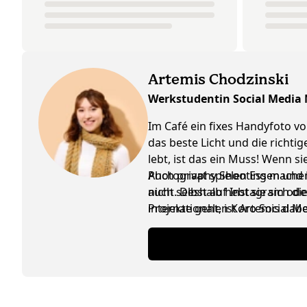
Artemis Chodzinski
Werkstudentin Social Media
Im Café ein fixes Handyfoto vo
das beste Licht und die richti
lebt, ist das ein Muss! Wenn 
Photography Shooting machen, 
Auch privat spielen Essen und K
nicht. Deshalb hebt sie sich d
auch selbst auf Instagram ode
internationalen Koro Social M
Projekte geht, ist Artemis da
ausgetauscht werden, ist das n