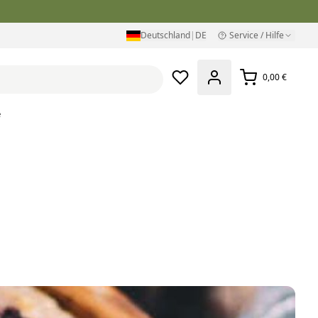
Deutschland
|
DE
Service / Hilfe
0,00 €
e