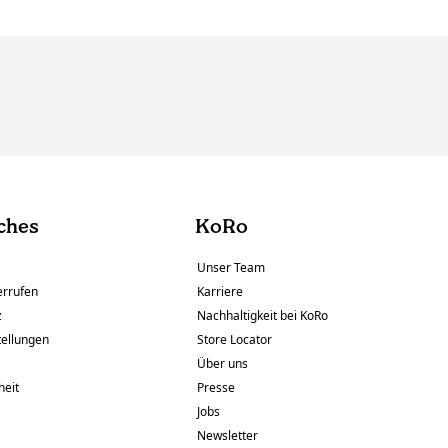
ches
KoRo
Unser Team
errufen
Karriere
z
Nachhaltigkeit bei KoRo
tellungen
Store Locator
Über uns
heit
Presse
Jobs
Newsletter