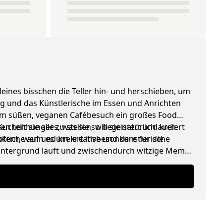
leines bisschen die Teller hin- und herschieben, um
ing und das Künstlerische im Essen und Anrichten
edem süßen, veganen Cafébesuch ein großes Food
henhunger zu stellen, will sie natürlich auch
 teilt sie alles, was sie so begeistert und kreiert
ioküche auf und kreiert insbesondere für die
pfern, wenn es um kreative und künstlerische
 Hintergrund läuft und zwischendurch witzige Memes
lade).