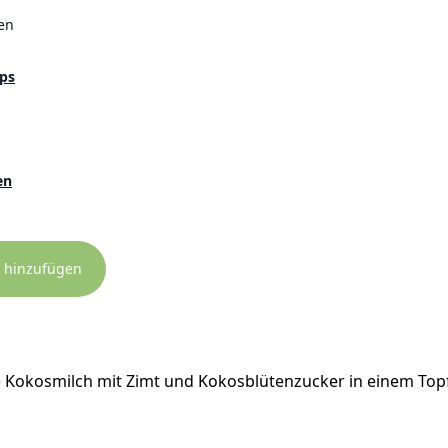
en
ps
en
 hinzufügen
ie Kokosmilch mit Zimt und Kokosblütenzucker in einem To