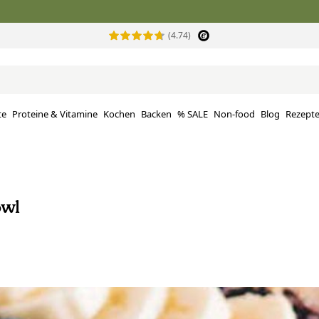
(4.74)
te
Proteine ​​& Vitamine
Kochen
Backen
% SALE
Non-food
Blog
Rezept
owl