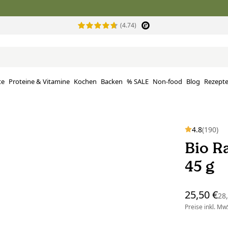
(4.74)
te
Proteine ​​& Vitamine
Kochen
Backen
% SALE
Non-food
Blog
Rezept
4.8
(190)
Bio R
45 g
25,50 €
28
Preise inkl. MwS