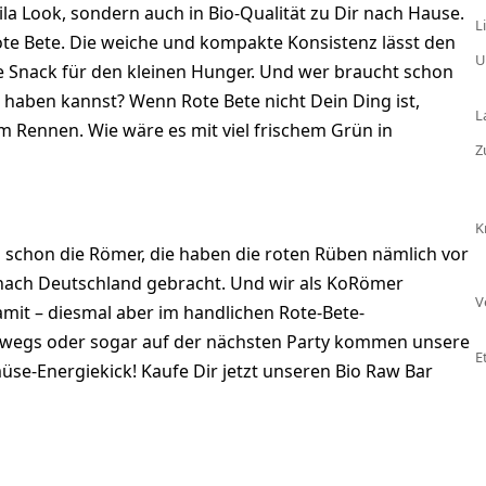
la Look, sondern auch in Bio-Qualität zu Dir nach Hause.
L
ote Bete. Die weiche und kompakte Konsistenz lässt den
U
le Snack für den kleinen Hunger. Und wer braucht schon
haben kannst? Wenn Rote Bete nicht Dein Ding ist,
L
m Rennen. Wie wäre es mit viel frischem Grün in
Z
K
en schon die Römer, die haben die roten Rüben nämlich vor
nach Deutschland gebracht. Und wir als KoRömer
V
damit – diesmal aber im handlichen Rote-Bete-
erwegs oder sogar auf der nächsten Party kommen unsere
E
üse-Energiekick! Kaufe Dir jetzt unseren Bio Raw Bar