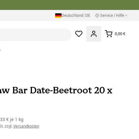
Deutschland
|
DE
Service / Hilfe
0,00 €
e
aw Bar Date-Beetroot 20 x
,33 €
je
1 kg
t. zzgl.
Versandkosten