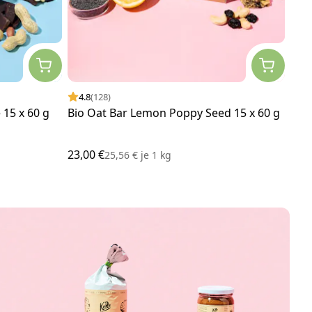
4.8
(128)
4.
 15 x 60 g
Bio Oat Bar Lemon Poppy Seed 15 x 60 g
Kür
23,00 €
12,5
25,56 €
je
1 kg