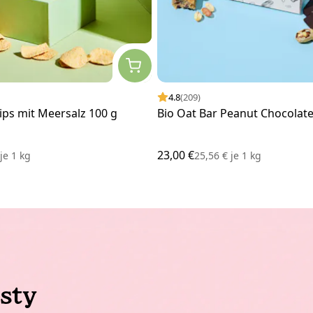
4.8
(209)
ips mit Meersalz 100 g
Bio Oat Bar Peanut Chocolate
23,00 €
€
je
1 kg
25,56 €
je
1 kg
sty