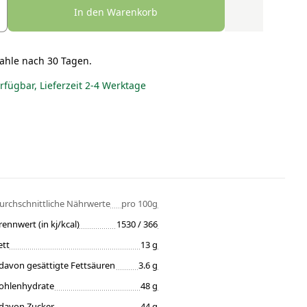
In den Warenkorb
ahle nach 30 Tagen.
erfügbar, Lieferzeit 2-4 Werktage
urchschnittliche Nährwerte
pro 100g
rennwert (in kj/kcal)
1530 / 366
ett
13 g
davon gesättigte Fettsäuren
3.6 g
ohlenhydrate
48 g
davon Zucker
44 g