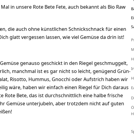
 Mal in unsere Rote Bete Fete, auch bekannt als Bio Raw
B
E
S
en, die auch ohne künstlichen Schnickschnack für einen
h glatt vergessen lassen, wie viel Gemüse da drin ist!
P
H
 Gemüse genauso geschickt in den Riegel geschmuggelt,
I
rlich, manchmal ist es gar nicht so leicht, genügend Grün-
H
Salat, Risotto, Hummus, Gnocchi oder Aufstrich haben wir
lig wäre, haben wir einfach einen Riegel für Dich daraus
E
e Rote Bete, das ist durchschnittlich eine halbe frische
D
 mehr Gemüse unterjubeln, aber trotzdem nicht auf guten
Ö
ißen!
H
S