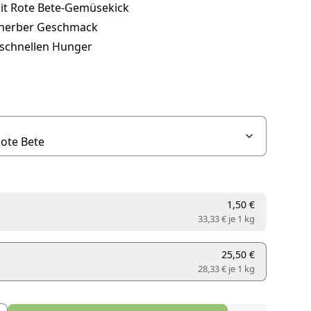
it Rote Bete-Gemüsekick
-herber Geschmack
 schnellen Hunger
1,50 €
33,33 € je
1 kg
25,50 €
28,33 € je
1 kg