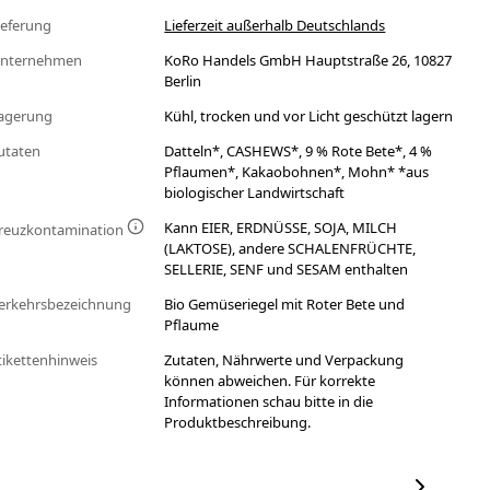
ieferung
Lieferzeit außerhalb Deutschlands
nternehmen
KoRo Handels GmbH Hauptstraße 26, 10827
Berlin
agerung
Kühl, trocken und vor Licht geschützt lagern
utaten
Datteln*, CASHEWS*, 9 % Rote Bete*, 4 %
Pflaumen*, Kakaobohnen*, Mohn* *aus
biologischer Landwirtschaft
Kann EIER, ERDNÜSSE, SOJA, MILCH
reuzkontamination
(LAKTOSE), andere SCHALENFRÜCHTE,
SELLERIE, SENF und SESAM enthalten
erkehrsbezeichnung
Bio Gemüseriegel mit Roter Bete und
Pflaume
tikettenhinweis
Zutaten, Nährwerte und Verpackung
können abweichen. Für korrekte
Informationen schau bitte in die
Produktbeschreibung.