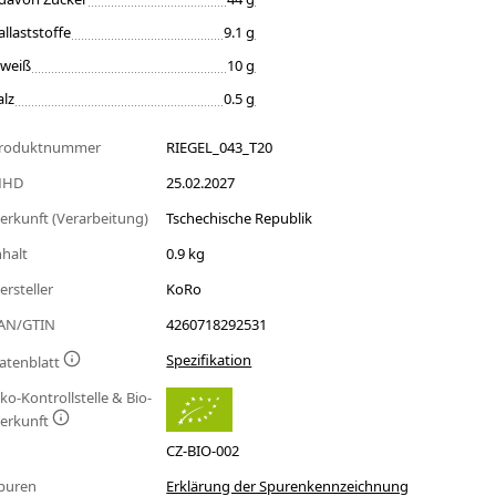
allaststoffe
9.1 g
iweiß
10 g
alz
0.5 g
roduktnummer
RIEGEL_043_T20
MHD
25.02.2027
erkunft (Verarbeitung)
Tschechische Republik
nhalt
0.9 kg
ersteller
KoRo
AN/GTIN
4260718292531
Spezifikation
atenblatt
ko-Kontrollstelle & Bio-
erkunft
CZ-BIO-002
puren
Erklärung der Spurenkennzeichnung