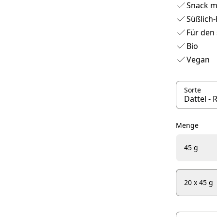
Snack m
Süßlich
Für den
Bio
Vegan
Sorte
Menge
45 g
20 x 45 g