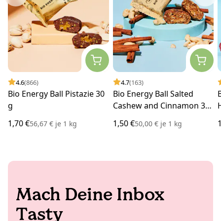
4.6
(866)
4.7
(163)
Bio Energy Ball Pistazie 30
Bio Energy Ball Salted
g
Cashew and Cinnamon 30
g
1,70 €
1,50 €
56,67 €
je
1 kg
50,00 €
je
1 kg
Mach Deine Inbox
Tasty