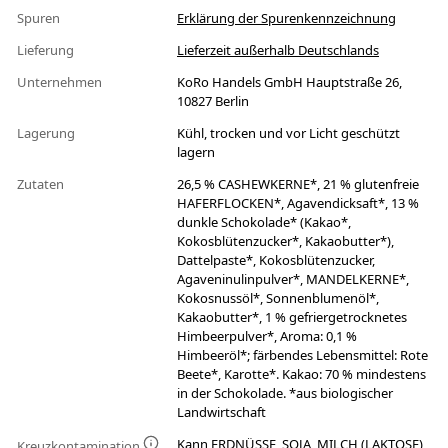
Spuren
Erklärung der Spurenkennzeichnung
Lieferung
Lieferzeit außerhalb Deutschlands
Unternehmen
KoRo Handels GmbH Hauptstraße 26,
10827 Berlin
Lagerung
Kühl, trocken und vor Licht geschützt
lagern
Zutaten
26,5 % CASHEWKERNE*, 21 % glutenfreie
HAFERFLOCKEN*, Agavendicksaft*, 13 %
dunkle Schokolade* (Kakao*,
Kokosblütenzucker*, Kakaobutter*),
Dattelpaste*, Kokosblütenzucker,
Agaveninulinpulver*, MANDELKERNE*,
Kokosnussöl*, Sonnenblumenöl*,
Kakaobutter*, 1 % gefriergetrocknetes
Himbeerpulver*, Aroma: 0,1 %
Himbeeröl*; färbendes Lebensmittel: Rote
Beete*, Karotte*. Kakao: 70 % mindestens
in der Schokolade. *aus biologischer
Landwirtschaft
Kann ERDNÜSSE, SOJA, MILCH (LAKTOSE),
Kreuzkontamination