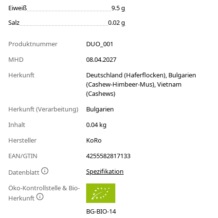
Eiweiß
9.5 g
Salz
0.02 g
Produktnummer
DUO_001
MHD
08.04.2027
Herkunft
Deutschland (Haferflocken), Bulgarien
(Cashew-Himbeer-Mus), Vietnam
(Cashews)
Herkunft (Verarbeitung)
Bulgarien
Inhalt
0.04 kg
Hersteller
KoRo
EAN/GTIN
4255582817133
Spezifikation
Datenblatt
Öko-Kontrollstelle & Bio-
Herkunft
BG-BIO-14