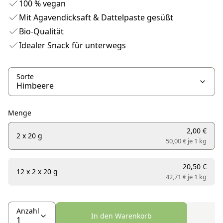
100 % vegan
Mit Agavendicksaft & Dattelpaste gesüßt
Bio-Qualität
Idealer Snack für unterwegs
Sorte
Menge
2,00 €
2 x 20 g
50,00 € je
1 kg
20,50 €
12 x 2 x 20 g
42,71 € je
1 kg
Anzahl
In den Warenkorb