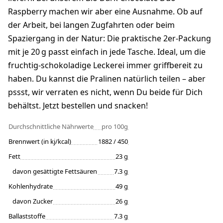
Raspberry machen wir aber eine Ausnahme. Ob auf
der Arbeit, bei langen Zugfahrten oder beim
Spaziergang in der Natur: Die praktische 2er-Packung
mit je 20 g passt einfach in jede Tasche. Ideal, um die
fruchtig-schokoladige Leckerei immer griffbereit zu
haben. Du kannst die Pralinen natürlich teilen – aber
pssst, wir verraten es nicht, wenn Du beide für Dich
behältst. Jetzt bestellen und snacken!
Durchschnittliche Nährwerte
pro 100g
Brennwert (in kj/kcal)
1882 / 450
Fett
23 g
davon gesättigte Fettsäuren
7.3 g
Kohlenhydrate
49 g
davon Zucker
26 g
Ballaststoffe
7.3 g