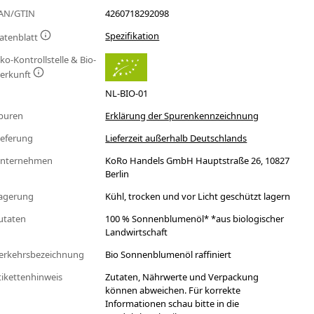
AN/GTIN
4260718292098
Spezifikation
atenblatt
ko-Kontrollstelle & Bio-
erkunft
NL-BIO-01
puren
Erklärung der Spurenkennzeichnung
ieferung
Lieferzeit außerhalb Deutschlands
nternehmen
KoRo Handels GmbH Hauptstraße 26, 10827
Berlin
agerung
Kühl, trocken und vor Licht geschützt lagern
utaten
100 % Sonnenblumenöl* *aus biologischer
Landwirtschaft
erkehrsbezeichnung
Bio Sonnenblumenöl raffiniert
tikettenhinweis
Zutaten, Nährwerte und Verpackung
können abweichen. Für korrekte
Informationen schau bitte in die