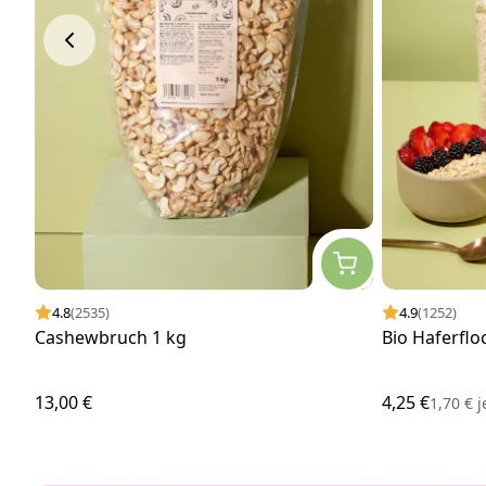
4.8
(2535)
4.9
(1252)
Cashewbruch 1 kg
Bio Haferflo
13,00 €
4,25 €
1,70 €
j