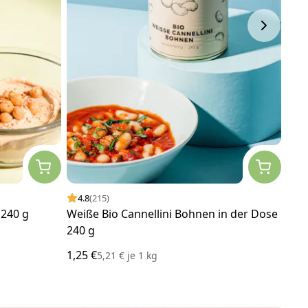
4.8
(215)
4.
 240 g
Weiße Bio Cannellini Bohnen in der Dose
Ver
240 g
Dos
1,25 €
1,40
5,21 €
je
1 kg