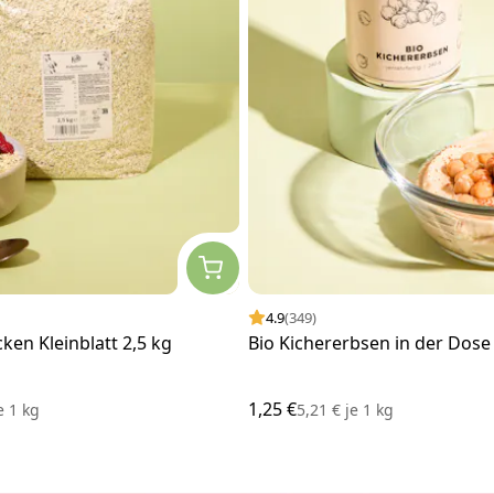
4.9
(349)
cken Kleinblatt 2,5 kg
Bio Kichererbsen in der Dose
1,25 €
e
1 kg
5,21 €
je
1 kg