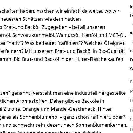
B
chaften haben, machen wir einfach da weiter, wo wir
F
n neuesten Schätzen wie dem
nativen
o Brat-und Backöl! Zugegeben – bei all unseren
K
ernöl
,
Schwarzkümmelöl
,
Walnussöl
,
Hanföl
und
MCT-Öl
,
“nativ”? Was bedeutet “raffiniert”? Welches Öl eignet
feinern? Mit unserem Brat- und Backöl in Bio-Qualität
B
amm. Bio Brat- und Backöl in der 1 Liter-Flasche kaufen
E
S
P
n” genannt) versteht man eine industriell hergestellte
lichen Aromastoffen. Daher gibt es Backöle in
H
l Zitrone, Orange und Mandel-Geschmack. Hinter
H
eres als Sonnenblumenöl – ganz schön raffiniert, oder?
I
und schmeckt sehr dezent nach Sonnenblumenkernen.
H