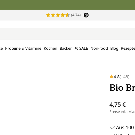
(4.74)
te
Proteine ​​& Vitamine
Kochen
Backen
% SALE
Non-food
Blog
Rezept
4.8
(148)
Bio Br
4,75 €
Preise inkl. MwS
Aus 100