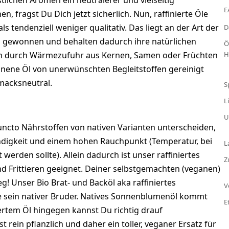
tlichen Aromen ein neutralerer und vielseitig
E
, fragst Du Dich jetzt sicherlich. Nun, raffinierte Öle
s tendenziell weniger qualitativ. Das liegt an der Art der
D
g gewonnen und behalten dadurch ihre natürlichen
Ö
en durch Wärmezufuhr aus Kernen, Samen oder Früchten
H
nene Öl von unerwünschten Begleitstoffen gereinigt
hmacksneutral.
S
L
U
uncto Nährstoffen von nativen Varianten unterscheiden,
ändigkeit und einem hohen Rauchpunkt (Temperatur, bei
L
erden sollte). Allein dadurch ist unser raffiniertes
Z
Frittieren geeignet. Deiner selbstgemachten (veganen)
g! Unser Bio Brat- und Backöl aka raffiniertes
V
e sein nativer Bruder. Natives Sonnenblumenöl kommt
E
iertem Öl hingegen kannst Du richtig drauf
st rein pflanzlich und daher ein toller, veganer Ersatz für