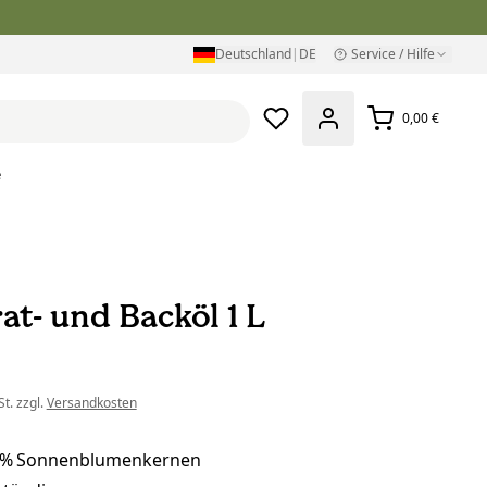
Deutschland
|
DE
Service / Hilfe
0,00 €
e
at- und Backöl 1 L
t. zzgl.
Versandkosten
 % Sonnenblumenkernen