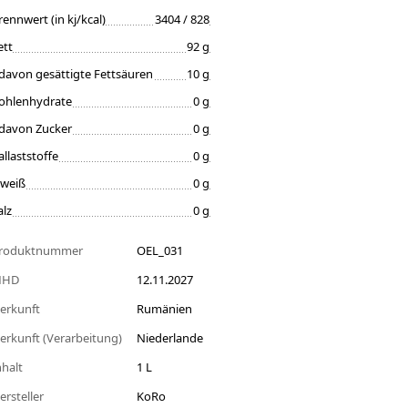
rennwert (in kj/kcal)
3404 / 828
ett
92 g
davon gesättigte Fettsäuren
10 g
ohlenhydrate
0 g
davon Zucker
0 g
allaststoffe
0 g
iweiß
0 g
alz
0 g
roduktnummer
OEL_031
MHD
12.11.2027
erkunft
Rumänien
erkunft (Verarbeitung)
Niederlande
nhalt
1 L
ersteller
KoRo