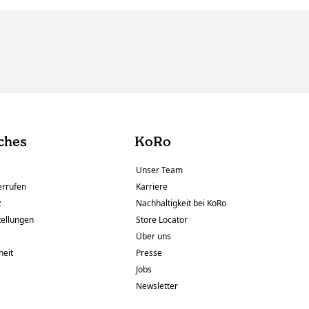
ches
KoRo
Unser Team
errufen
Karriere
z
Nachhaltigkeit bei KoRo
tellungen
Store Locator
Über uns
heit
Presse
Jobs
Newsletter