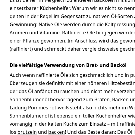
Es ist daher im Vergleich zu anderen Backölen mit küns
einsetzbarer Küchenhelfer. Warum wir es nicht so nennen
gelten in der Regel im Gegensatz zu nativen Öl-Sorten al
Gewinnung: Native Öle werden durch die Kaltpressun
Aromen und Vitamine. Raffinierte Öle hingegen werd
einer Pflanze gewonnen. Im Anschluss wird das gewon
(raffiniert) und schmeckt daher vergleichsweise gesc
Die vielfältige Verwendung von Brat- und Backöl
Auch wenn raffinierte Öle sich geschmacklich und in p
überzeugen sie definitiv mit einer höheren Hitzebest
der das Öl anfängt zu rauchen und nicht mehr verzehrt w
Sonnenblumenöl hervorragend zum Braten, Backen und 
Ladung Pommes rot-
weiß
steht also nichts mehr im We
Sonnenblumenöl ist ebenso ein toller Küchenhelfer wi
vorrangig in der kalten Küche zum Einsatz – mit raffin
los
brutzeln
und
backen
! Und das Beste daran: Das Öl i