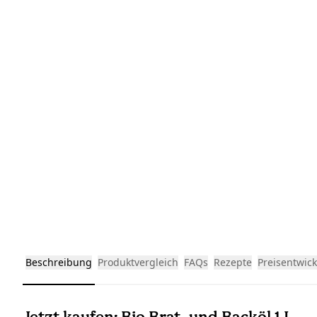
Beschreibung
Produktvergleich
FAQs
Rezepte
Preisentwic
Jetzt kaufen: Bio Brat- und Backöl 1 L