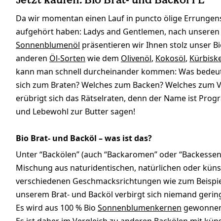
Da wir momentan einen Lauf in puncto ölige Errungens
aufgehört haben: Ladys and Gentlemen, nach unsere
Sonnenblumenöl
präsentieren wir Ihnen stolz unser Bi
anderen
Öl-Sorten
wie dem
Olivenöl
,
Kokosöl
,
Kürbisk
kann man schnell durcheinander kommen: Was bedeutet 
sich zum Braten? Welches zum Backen? Welches zum Ver
erübrigt sich das Rätselraten, denn der Name ist Progr
und Lebewohl zur Butter sagen!
Bio Brat- und Backöl – was ist das?
Unter “Backölen” (auch “Backaromen” oder “Backessenze
Mischung aus naturidentischen, natürlichen oder künst
verschiedenen Geschmacksrichtungen wie zum Beispie
unserem Brat- und Backöl verbirgt sich niemand gering
Es wird aus 100 % Bio
Sonnenblumenkernen
gewonnen 