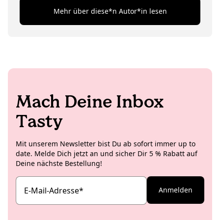
sie: „Ich kenne keinen größeren Porridge-Fan als
Mehr über diese*n Autor*in lesen
dich.“ Kein Wunder, dass unsere Nussmuse ihre
absolute Lieblingskategorie sind: Sie sind nun mal das
ultimative Topping (oder landen direkt auf dem Löffel).
Mach Deine Inbox
Tasty
Mit unserem Newsletter bist Du ab sofort immer up to
date. Melde Dich jetzt an und sicher Dir 5 % Rabatt auf
Deine nächste Bestellung!
E-Mail-Adresse
*
Anmelden