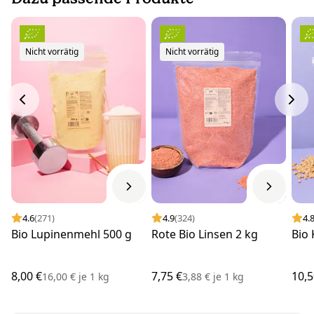
Nicht vorrätig
Nicht vorrätig
4.6
(271)
4.9
(324)
4.
Bio Lupinenmehl 500 g
Rote Bio Linsen 2 kg
Bio 
8,00 €
7,75 €
10,5
16,00 €
je
1 kg
3,88 €
je
1 kg