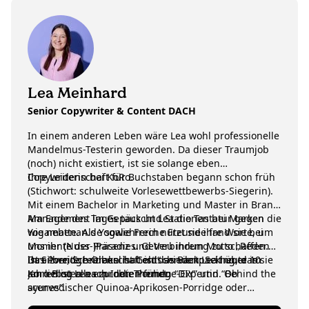
Lea Meinhard
Senior Copywriter & Content DACH
In einem anderen Leben wäre Lea wohl professionelle
Mandelmus-Testerin geworden. Da dieser Traumjob
(noch) nicht existiert, ist sie solange eben
Copywriterin bei KoRo.
Ihre Leidenschaft für Buchstaben begann schon früh
(Stichwort: schulweite Vorlesewettbewerbs-Siegerin).
Mit einem Bachelor in Marketing und Master in Brand
Management im Gepäck und Stationen bei Marken
Am Ende des Tages tauscht Lea die Tastatur gegen die
wie nebenan.de sowie Freche Freunde fand sie bei
Yogamatte. Als Yogalehrerin nutzt sie ihre Worte, um
uns ihr (Nuss-)Paradies. Getreu ihrem Motto „Reden
Momente der Präsenz und Verbindung zu schaffen.
ist Silber, Schreiben ist Gold“ serviert Lea heute im
Ihre zweite Leidenschaft ist das Backpacking, das sie
Das Porridge-Orakel hat entschieden: Seit über 10
Koro Blog alles zu den Themen “DIY” und “Behind the
am liebsten nach Indien führt.
Jahren ist Lea erprobte Porridge-Expertin. Ob
scenes”.
ayurvedischer Quinoa-Aprikosen-Porridge oder
klassischer Haferbrei – eine Freundin sagte mal über