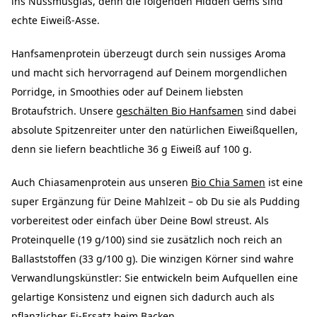
ins Nussmusglas, denn die folgenden Hidden Gems sind
echte Eiweiß-Asse.
Hanfsamenprotein überzeugt durch sein nussiges Aroma
und macht sich hervorragend auf Deinem morgendlichen
Porridge, in Smoothies oder auf Deinem liebsten
Brotaufstrich. Unsere
geschälten Bio Hanfsamen
sind dabei
absolute Spitzenreiter unter den natürlichen Eiweißquellen,
denn sie liefern beachtliche 36 g Eiweiß auf 100 g.
Auch Chiasamenprotein aus unseren
Bio Chia Samen
ist eine
super Ergänzung für Deine Mahlzeit – ob Du sie als Pudding
vorbereitest oder einfach über Deine Bowl streust. Als
Proteinquelle (19 g/100) sind sie zusätzlich noch reich an
Ballaststoffen (33 g/100 g). Die winzigen Körner sind wahre
Verwandlungskünstler: Sie entwickeln beim Aufquellen eine
gelartige Konsistenz und eignen sich dadurch auch als
pflanzlicher Ei-Ersatz beim Backen.