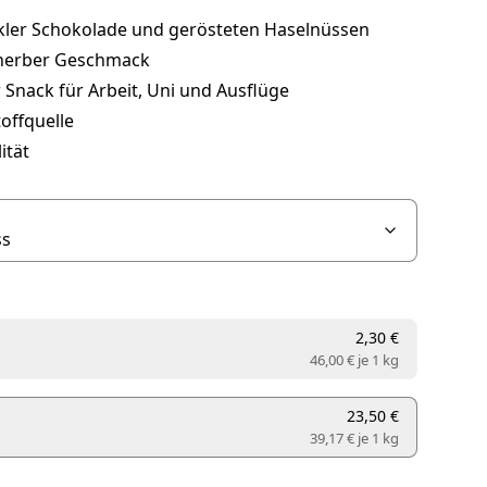
kler Schokolade und gerösteten Haselnüssen
herber Geschmack
Snack für Arbeit, Uni und Ausflüge
toffquelle
ität
2,30 €
46,00 € je
1 kg
23,50 €
39,17 € je
1 kg