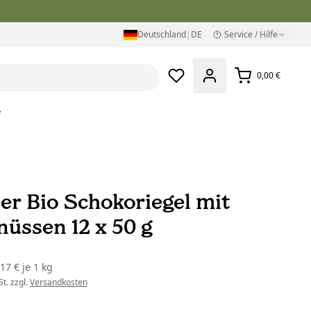
Deutschland
|
DE
Service / Hilfe
0,00 €
e
er Bio Schokoriegel mit
nüssen 12 x 50 g
,17 €
je
1 kg
t. zzgl.
Versandkosten