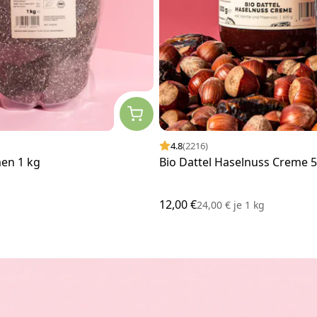
4.8
(2216)
men 1 kg
Bio Dattel Haselnuss Creme 5
12,00 €
24,00 €
je
1 kg