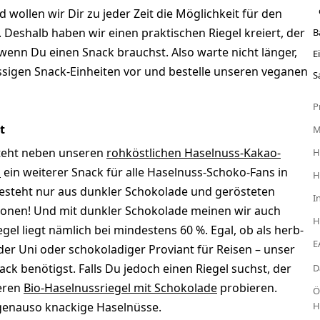
wollen wir Dir zu jeder Zeit die Möglichkeit für den
 Deshalb haben wir einen praktischen Riegel kreiert, der
B
, wenn Du einen Snack brauchst. Also warte nicht länger,
E
ssigen Snack-Einheiten vor und bestelle unseren veganen
S
P
t
teht neben unseren
rohköstlichen Haselnuss-Kakao-
H
l
ein weiterer Snack für alle Haselnuss-Schoko-Fans in
H
esteht nur aus dunkler Schokolade und gerösteten
I
ionen! Und mit dunkler Schokolade meinen wir auch
H
el liegt nämlich bei mindestens 60 %. Egal, ob als herb-
E
der Uni oder schokoladiger Proviant für Reisen – unser
ck benötigst. Falls Du jedoch einen Riegel suchst, der
D
seren
Bio-Haselnussriegel mit Schokolade
probieren.
Ö
r genauso knackige Haselnüsse.
H