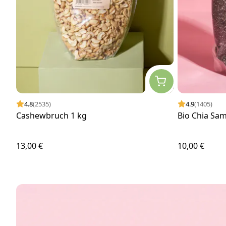
4.8
(2535)
4.9
(1405)
Cashewbruch 1 kg
Bio Chia Sa
13,00 €
10,00 €