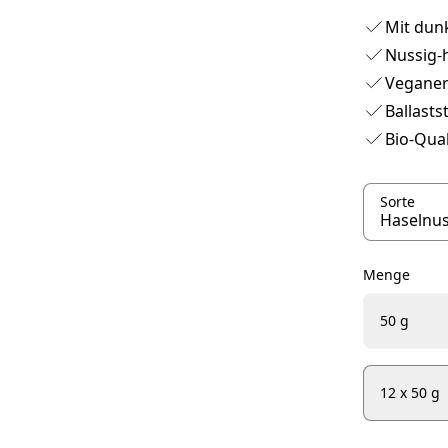
Mit dun
Nussig-
Veganer 
Ballasts
Bio-Qual
Sorte
Menge
50 g
12 x 50 g