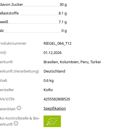
davon Zucker
30 g
allaststoffe
8.1 g
iweiß
7.1 g
alz
0 g
roduktnummer
RIEGEL_064_T12
MHD
01.12.2026
erkunft
Brasilien, Kolumbien, Peru, Türkei
erkunft (Verarbeitung)
Deutschland
nhalt
0.6 kg
ersteller
KoRo
AN/GTIN
4255582808520
Spezifikation
atenblatt
ko-Kontrollstelle & Bio-
erkunft