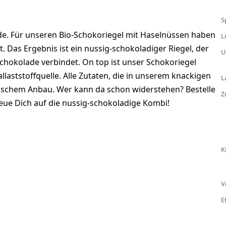
S
ade. Für unseren Bio-Schokoriegel mit Haselnüssen haben
L
. Das Ergebnis ist ein nussig-schokoladiger Riegel, der
U
hokolade verbindet. On top ist unser Schokoriegel
allaststoffquelle. Alle Zutaten, die in unserem knackigen
L
ischem Anbau. Wer kann da schon widerstehen? Bestelle
Z
eue Dich auf die nussig-schokoladige Kombi!
K
V
E