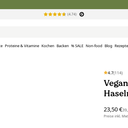
(4.74)
te
Proteine ​​& Vitamine
Kochen
Backen
% SALE
Non-food
Blog
Rezept
4.7
(114)
Vegan
Hasel
23,50 €
39
Preise inkl. MwS