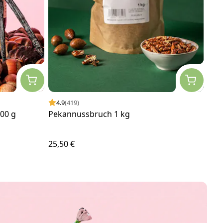
4.9
(419)
4.
00 g
Pekannussbruch 1 kg
Veg
25,50 €
4,00