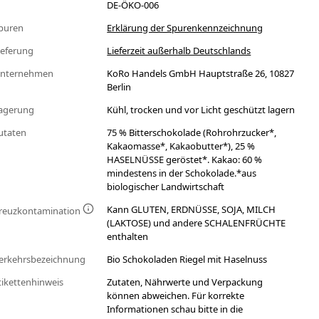
DE-ÖKO-006
puren
Erklärung der Spurenkennzeichnung
ieferung
Lieferzeit außerhalb Deutschlands
nternehmen
KoRo Handels GmbH Hauptstraße 26, 10827
Berlin
agerung
Kühl, trocken und vor Licht geschützt lagern
utaten
75 % Bitterschokolade (Rohrohrzucker*,
Kakaomasse*, Kakaobutter*), 25 %
HASELNÜSSE geröstet*. Kakao: 60 %
mindestens in der Schokolade.*aus
biologischer Landwirtschaft
Kann GLUTEN, ERDNÜSSE, SOJA, MILCH
reuzkontamination
(LAKTOSE) und andere SCHALENFRÜCHTE
enthalten
erkehrsbezeichnung
Bio Schokoladen Riegel mit Haselnuss
tikettenhinweis
Zutaten, Nährwerte und Verpackung
können abweichen. Für korrekte
Informationen schau bitte in die