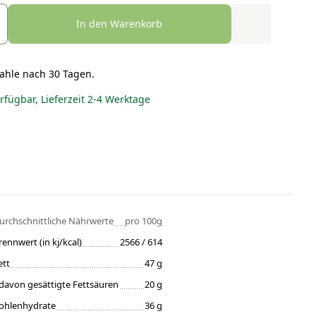
In den Warenkorb
ahle nach 30 Tagen.
erfügbar, Lieferzeit 2-4 Werktage
urchschnittliche Nährwerte
pro 100g
rennwert (in kj/kcal)
2566 / 614
ett
47 g
davon gesättigte Fettsäuren
20 g
ohlenhydrate
36 g