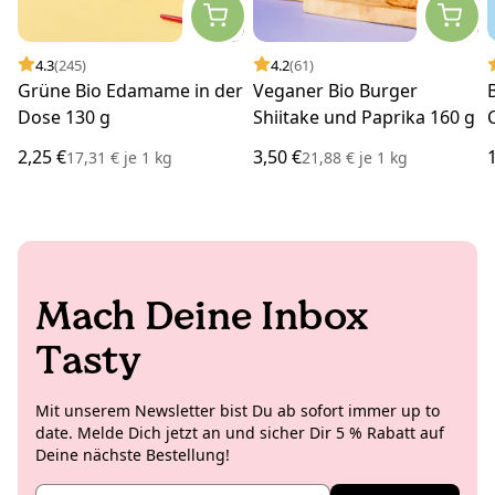
4.3
(245)
4.2
(61)
Grüne Bio Edamame in der
Veganer Bio Burger
Dose 130 g
Shiitake und Paprika 160 g
2,25 €
3,50 €
17,31 €
je
1 kg
21,88 €
je
1 kg
Mach Deine Inbox
Tasty
Mit unserem Newsletter bist Du ab sofort immer up to
date. Melde Dich jetzt an und sicher Dir 5 % Rabatt auf
Deine nächste Bestellung!