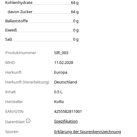
Kohlenhydrate
64 g
davon Zucker
64 g
Ballaststoffe
0 g
Eiweiß
0 g
Salz
0 g
Produktnummer
SIR_003
MHD
11.02.2028
Herkunft
Europa
Herkunft (Verarbeitung)
Deutschland
Inhalt
0.5 L
Hersteller
KoRo
EAN/GTIN
4255582811001
Spezifikation
Datenblatt
Spuren
Erklärung der Spurenkennzeichnung