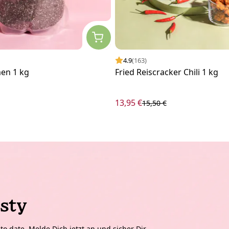
4.9
(163)
men 1 kg
Fried Reiscracker Chili 1 kg
13,95 €
15,50 €
sty
o date. Melde Dich jetzt an und sicher Dir