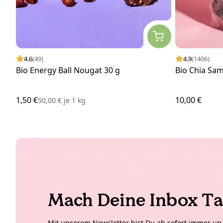
4.6
(49)
4.9
(1406)
Bio Energy Ball Nougat 30 g
Bio Chia Sa
1,50 €
10,00 €
50,00 €
je
1 kg
Mach Deine Inbox Ta
Mit unserem Newsletter bist Du ab sofort immer up t