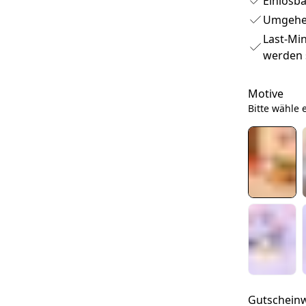
Einlösb
Umgehen
Last-Min
werden 
Motive
Bitte wähle 
Gutschein