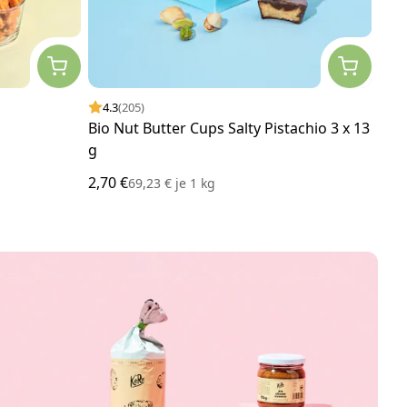
4.3
(205)
4.
Bio Nut Butter Cups Salty Pistachio 3 x 13
Din
g
400
2,70 €
3,75
69,23 €
je
1 kg