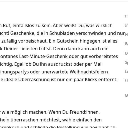
P
, einfallslos zu sein. Aber weißt Du, was wirklich
I
aucht! Geschenke, die in Schubladen verschwinden und nur
H
fällig vorbeischaut. Ein Gutschein hingegen ist alles
E
 Deiner Liebsten triffst. Denn dann kann auch ein
D
pontanes Last-Minute-Geschenk oder gut vorbereitetes
S
chtig. Egal, ob Du ihn ausdruckst oder per Mail
eihungspartys oder unerwartete Weihnachtsfeiern
L
e ideale Überraschung ist nur ein paar Klicks entfernt:
U
E
iv wie möglich machen. Wenn Du Freund:innen,
chein überraschen möchtest, wähle einfach den
renkorb und schließe die Bestellung wie gewohnt ab.