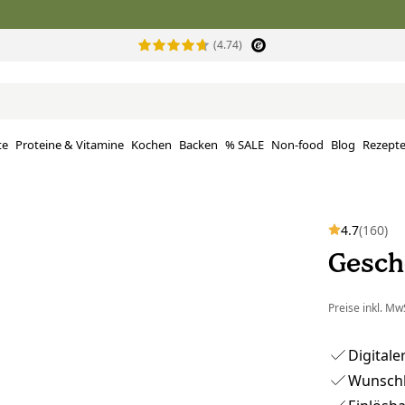
(4.74)
te
Proteine ​​& Vitamine
Kochen
Backen
% SALE
Non-food
Blog
Rezept
4.7
(160)
Gesch
Preise inkl. MwS
Digitale
Wunschbe