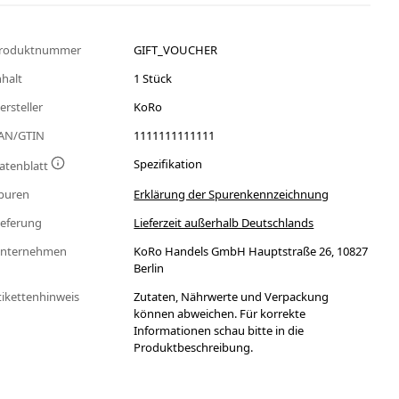
roduktnummer
GIFT_VOUCHER
nhalt
1 Stück
ersteller
KoRo
AN/GTIN
1111111111111
Spezifikation
atenblatt
puren
Erklärung der Spurenkennzeichnung
ieferung
Lieferzeit außerhalb Deutschlands
nternehmen
KoRo Handels GmbH Hauptstraße 26, 10827
Berlin
tikettenhinweis
Zutaten, Nährwerte und Verpackung
können abweichen. Für korrekte
Informationen schau bitte in die
Produktbeschreibung.