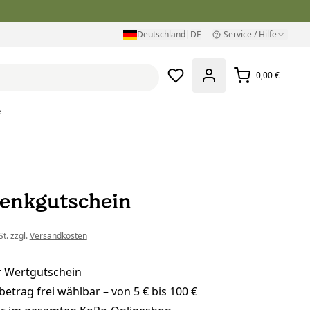
Deutschland
|
DE
Service / Hilfe
0,00 €
e
enkgutschein
t. zzgl.
Versandkosten
r Wertgutschein
trag frei wählbar – von 5 € bis 100 €