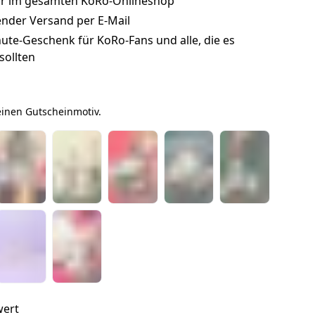
ar im gesamten KoRo-Onlineshop
der Versand per E-Mail
ute-Geschenk für KoRo-Fans und alle, die es
sollten
einen Gutscheinmotiv.
wert