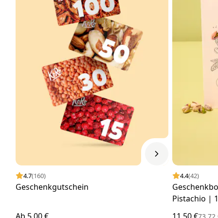
4.7
(160)
4.4
(42)
Geschenkgutschein
Geschenkbox
Pistachio | 
Ab
5,00 €
11,50 €
73,72