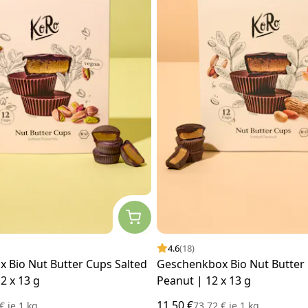
4.6
(18)
 Bio Nut Butter Cups Salted
Geschenkbox Bio Nut Butter 
12 x 13 g
Peanut | 12 x 13 g
11,50 €
 €
je
1 kg
73,72 €
je
1 kg