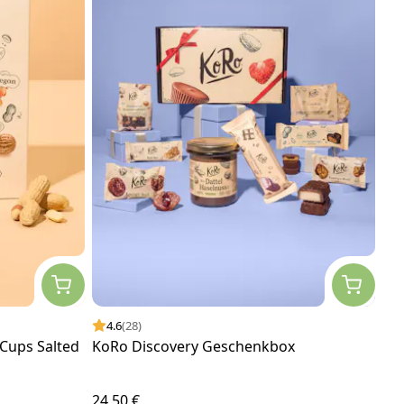
4.6
(28)
Cups Salted
KoRo Discovery Geschenkbox
24,50 €