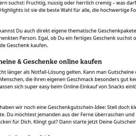
rn suchst: Fruchtig, nussig oder herrlich cremig – was darf 
n Highlights ist sie die beste Wahl für alle, die hochwertige
 kannst Du auch direkt eigene thematische Geschenkpakete
chenkten Person. Egal, ob Du ein fertiges Geschenk suchst
nde Geschenk kaufen.
heine & Geschenke online kaufen
icht länger als Notfall-Lösung gelten. Kann man Gutscheine o
für Menschen, die ihren eigenen Geschmack besonders gut 
lassen sich super easy beim Online-Einkauf von Snacks einl
haben wir noch eine Geschenkgutschein-Idee: Stell doch k
Mitte. Du möchtest jemanden aus der Ferne überraschen un
en für Dich. Klingt gut? Dann starte jetzt Deine Gutsche