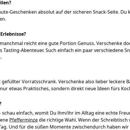
llen?
te-Geschenken absolut auf der sicheren Snack-Seite. Du ka
ken.
Erlebnisse?
manchmal reicht eine gute Portion Genuss. Verschenke do
s Tasting-Abenteuer. Such einfach ein paar verschiedene Sn
o.
ut gefüllter Vorratsschrank. Verschenke also lieber leckere 
 nur etwas Praktisches, sondern direkt neue Ideen fürs Ko
?
 schau einfach, womit Du ihm/ihr im Alltag eine echte Fre
ttene
Pfefferminze
die richtige Wahl. Wenn der Schreibtisch v
Tag. Und für die süßen Momente zwischendurch haben wir di