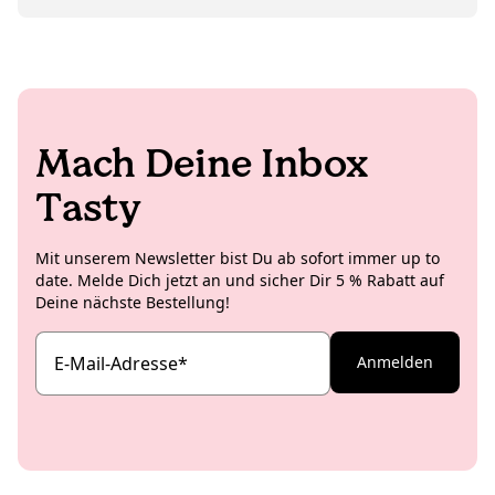
deren akuten Kuchenhunger zu stellen, will sie
im Hintergrund läuft und zwischendurch witzige
natürlich auch nicht. Deshalb hebt sie sich die
Memes ausgetauscht werden, ist das noch die Kirsche
zeitaufwendigen Shoots lieber für Zuhause oder die
auf der Torte (oder das Salz auf der Schokolade).
Studioküche auf und kreiert insbesondere für die
internationalen Koro Social Media Channels richtig
leckere und ästhetische Rezeptideen.
Mach Deine Inbox
Tasty
Mit unserem Newsletter bist Du ab sofort immer up to
date. Melde Dich jetzt an und sicher Dir 5 % Rabatt auf
Deine nächste Bestellung!
E-Mail-Adresse
*
Anmelden