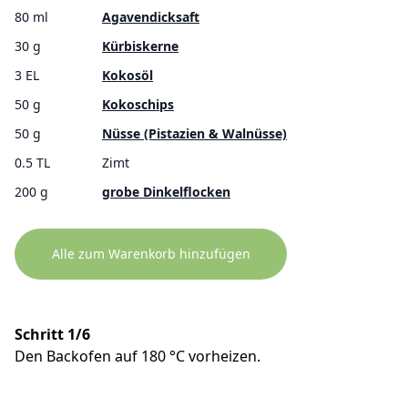
80 ml
Agavendicksaft
30 g
Kürbiskerne
3 EL
Kokosöl
50 g
Kokoschips
50 g
Nüsse (Pistazien & Walnüsse)
0.5 TL
Zimt
200 g
grobe Dinkelflocken
Alle zum Warenkorb hinzufügen
Schritt 1/6
Den Backofen auf 180 °C vorheizen.