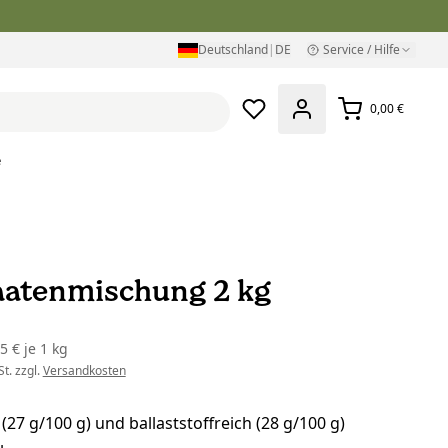
Deutschland
|
DE
Service / Hilfe
0,00 €
e
aatenmischung 2 kg
75 €
je
1 kg
t. zzgl.
Versandkosten
 (27 g/100 g) und ballaststoffreich (28 g/100 g)