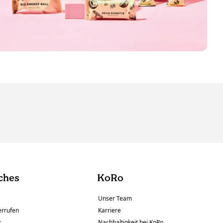
ches
KoRo
Unser Team
errufen
Karriere
z
Nachhaltigkeit bei KoRo