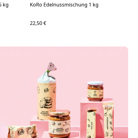
5 kg
KoRo Edelnussmischung 1 kg
Bio 
22,50 €
4,25