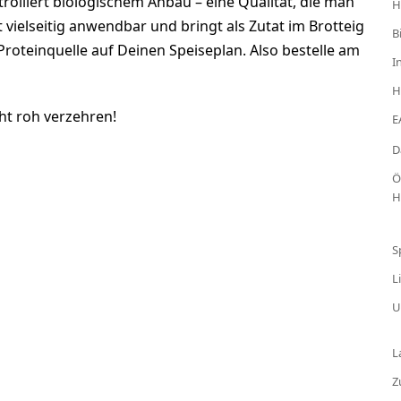
lliert biologischem Anbau – eine Qualität, die man
H
ielseitig anwendbar und bringt als Zutat im Brotteig
B
roteinquelle auf Deinen Speiseplan. Also bestelle am
I
H
t roh verzehren!
E
D
Ö
H
S
L
U
L
Z