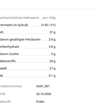
urchschnittliche Nährwerte
pro 100g
rennwert (in kj/kcal)
2130 / 515
ett
37 g
davon gesättigte Fettsäuren
3.9 g
ohlenhydrate
3.9 g
davon Zucker
0 g
allaststoffe
28 g
iweiß
27 g
alz
0.1 g
roduktnummer
SAAT_001
MHD
20.10.2026
erkunft
Polen