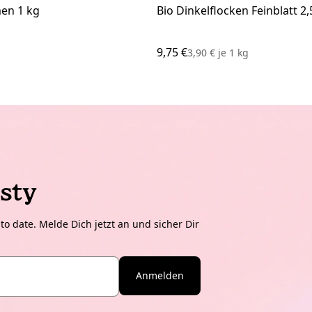
men 1 kg
Bio Dinkelflocken Feinblatt 2,
9,75 €
3,90 €
je
1 kg
sty
o date. Melde Dich jetzt an und sicher Dir
Anmelden