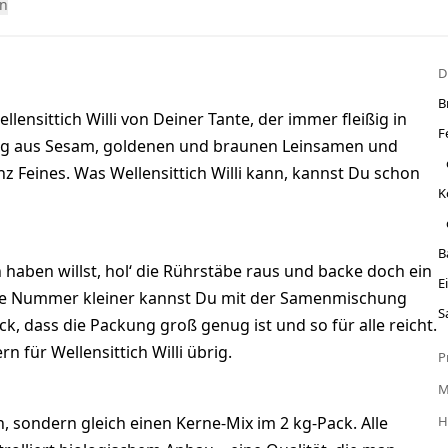
n
D
B
ensittich Willi von Deiner Tante, der immer fleißig in
F
chung aus Sesam, goldenen und braunen Leinsamen und
Feines. Was Wellensittich Willi kann, kannst Du schon
K
B
haben willst, hol‘ die Rührstäbe raus und backe doch ein
E
ne Nummer kleiner kannst Du mit der Samenmischung
S
, dass die Packung groß genug ist und so für alle reicht.
n für Wellensittich Willi übrig.
P
 sondern gleich einen Kerne-Mix im 2 kg-Pack. Alle
H