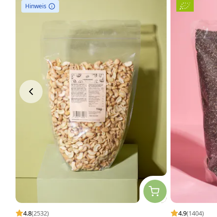
Hinweis
4.8
(2532)
4.9
(1404)