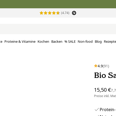
(4.74)
te
Proteine ​​& Vitamine
Kochen
Backen
% SALE
Non-food
Blog
Rezept
4.9
(91)
Bio S
15,50 €
7,
Preise inkl. MwS
Protein-