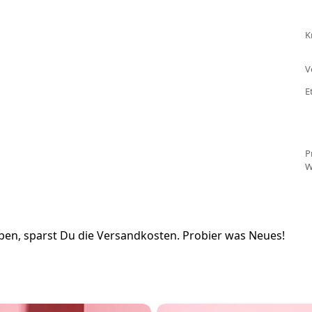
K
V
E
P
W
en, sparst Du die Versandkosten. Probier was Neues!