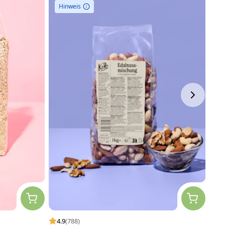
Hinweis
4.9
(788)
4.