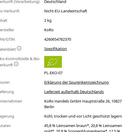
erkunft (Verarbeitung)
Deutschland
io Herkunft
Nicht-EU-Landwirtschaft
nhalt
2 kg
ersteller
KoRo
AN/GTIN
4260654782370
Spezifikation
atenblatt
ko-Kontrollstelle & Bio-
erkunft
PL-EKO-07
puren
Erklärung der Spurenkennzeichnung
ieferung
Lieferzeit außerhalb Deutschlands
nternehmen
KoRo Handels GmbH Hauptstraße 26, 10827
Berlin
agerung
Kühl, trocken und vor Licht geschützt lagern
utaten
45,8 % Leinsamen braun*, 20,8 % Leinsamen
gold*, 20,8 % Sonnenblumenkerne*, 12,5 %