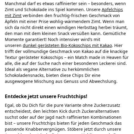
Manchmal darf es etwas raffinierter sein – besonders, wenn
Zimt und Schokolade ins Spiel kommen. Unsere
Apfelchips
mit Zimt
verbinden den fruchtig-frischen Geschmack von
Äpfeln mit einer Prise wohlig-wärmendem Zimt. Wenn man
sich da nicht direkt einen windigen Herbsttag herbei träumt,
den man mit dem kleinen Snack versüßen kann. Gemütliche
Momente garantiert! Noch intensiver wird’s mit
unseren
dunkel gerösteten Bio-Kokoschips mit Kakao
. Hier
trifft der vollmundige Geschmack von Kakao auf die knackige
Textur gerösteter Kokoschips – ein Match made in Heaven für
alle, die auf der Suche nach einer besonderen Leckerei sind.
Ideal als vegane Alternative zu herkömmlichen
Schokoladensnacks, bieten diese Chips Dir eine
ausgewogene Mischung aus Genuss und Abwechslung.
Entdecke jetzt unsere Fruchtchips!
Egal, ob Du Dich für die pure Variante ohne Zuckerzusatz
entscheidest, den leichten Kick durch Zuckeralternativen
suchst oder auf der Jagd nach raffinierten Kombinationen
bist – unsere Fruchtchips bieten für jeden Geschmack das
passende Knabbervergnügen. Stöbere jetzt durch unsere