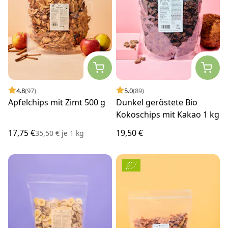
4.8
(97)
5.0
(89)
Apfelchips mit Zimt 500 g
Dunkel geröstete Bio
Kokoschips mit Kakao 1 kg
17,75 €
19,50 €
35,50 €
je
1 kg