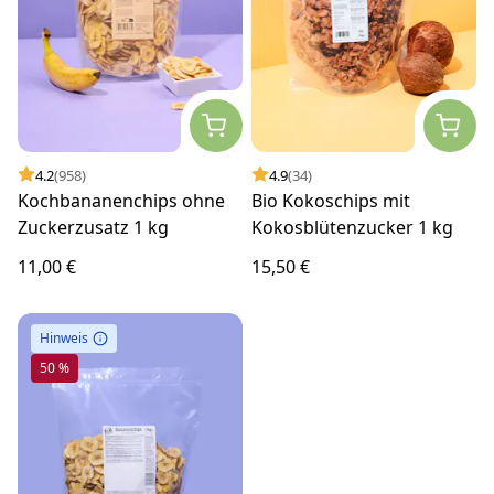
4.2
(958)
4.9
(34)
Kochbananenchips ohne
Bio Kokoschips mit
Zuckerzusatz 1 kg
Kokosblütenzucker 1 kg
11,00 €
15,50 €
Hinweis
50 %