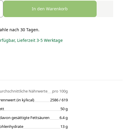
In den Warenkorb
ahle nach 30 Tagen.
erfügbar, Lieferzeit 3-5 Werktage
urchschnittliche Nährwerte
pro 100g
rennwert (in kj/kcal)
2586 / 619
ett
50 g
davon gesättigte Fettsäuren
6.4 g
ohlenhydrate
13 g