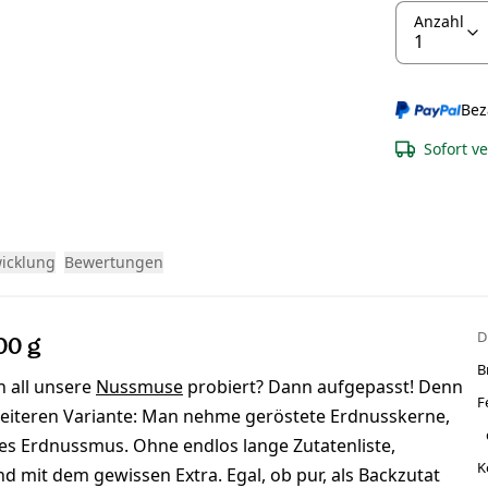
Anzahl
Bez
Sofort v
wicklung
Bewertungen
D
00 g
B
h all unsere
Nussmuse
probiert? Dann aufgepasst! Denn
F
 weiteren Variante: Man nehme geröstete Erdnusskerne,
enes Erdnussmus. Ohne endlos lange Zutatenliste,
K
 mit dem gewissen Extra. Egal, ob pur, als Backzutat