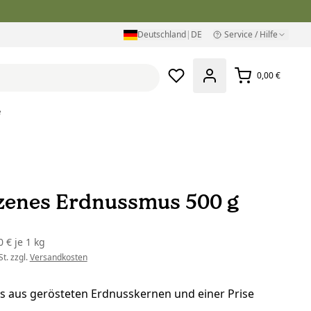
Deutschland
|
DE
Service / Hilfe
0,00 €
e
zenes Erdnussmus 500 g
0 €
je
1 kg
t. zzgl.
Versandkosten
 aus gerösteten Erdnusskernen und einer Prise