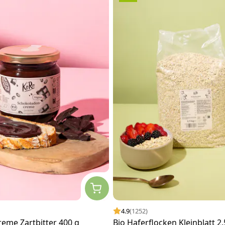
4.9
(1252)
eme Zartbitter 400 g
Bio Haferflocken Kleinblatt 2,