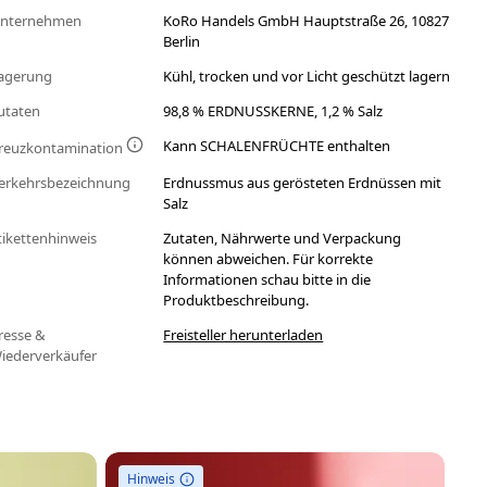
nternehmen
KoRo Handels GmbH Hauptstraße 26, 10827
Berlin
agerung
Kühl, trocken und vor Licht geschützt lagern
utaten
98,8 % ERDNUSSKERNE, 1,2 % Salz
Kann SCHALENFRÜCHTE enthalten
reuzkontamination
erkehrsbezeichnung
Erdnussmus aus gerösteten Erdnüssen mit
Salz
tikettenhinweis
Zutaten, Nährwerte und Verpackung
können abweichen. Für korrekte
Informationen schau bitte in die
Produktbeschreibung.
resse &
Freisteller herunterladen
iederverkäufer
Hinweis
Ni