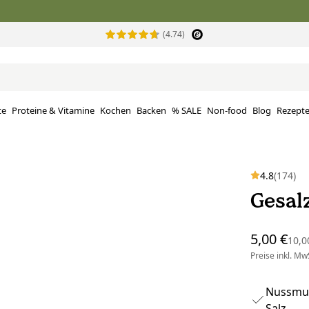
(4.74)
te
Proteine ​​& Vitamine
Kochen
Backen
% SALE
Non-food
Blog
Rezept
4.8
(174)
Gesal
5,00 €
10,0
Preise inkl. MwS
Nussmus
Salz