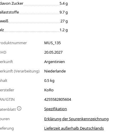
davon Zucker
5.4 g
allaststoffe
9.7 g
iweiß
27 g
alz
1.2 g
roduktnummer
MUS_135
MHD
20.05.2027
erkunft
Argentinien
erkunft (Verarbeitung)
Niederlande
nhalt
0.5 kg
ersteller
KoRo
AN/GTIN
4255582805604
Spezifikation
atenblatt
puren
Erklärung der Spurenkennzeichnung
ieferung
Lieferzeit außerhalb Deutschlands