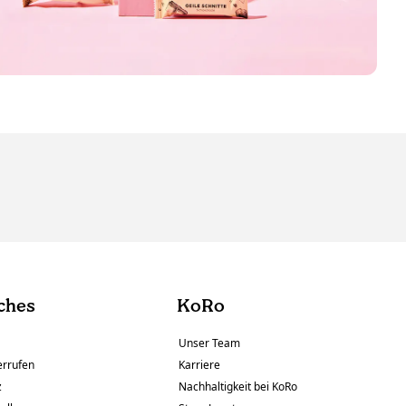
ches
KoRo
Unser Team
errufen
Karriere
z
Nachhaltigkeit bei KoRo