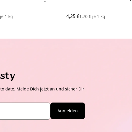
4,25 €
€
je
1 kg
1,70 €
je
1 kg
sty
o date. Melde Dich jetzt an und sicher Dir
Anmelden