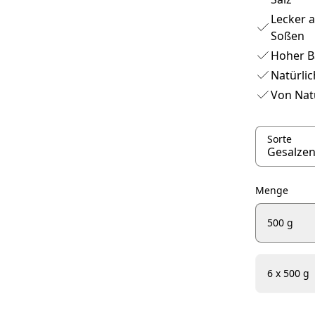
Lecker a
Soßen
Hoher Ba
Natürlic
Von Nat
Sorte
Menge
500 g
6 x 500 g