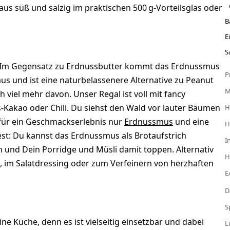
us süß und salzig im praktischen 500 g-Vorteilsglas oder
B
E
S
? Im Gegensatz zu Erdnussbutter kommt das Erdnussmus
P
s und ist eine naturbelassenere Alternative zu Peanut
h viel mehr davon. Unser Regal ist voll mit fancy
s-Kakao oder Chili. Du siehst den Wald vor lauter Bäumen
H
 für ein Geschmackserlebnis nur
Erdnussmus
und eine
H
dest: Du kannst das Erdnussmus als Brotaufstrich
I
 und Dein Porridge und Müsli damit toppen. Alternativ
H
 im Salatdressing oder zum Verfeinern von herzhaften
E
D
S
 Küche, denn es ist vielseitig einsetzbar und dabei
L