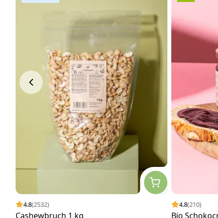
4.8
(2532)
4.8
(210)
Cashewbruch 1 kg
Bio Schokocr