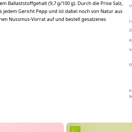
m Ballaststoffgehalt (9,7 g/100 g). Durch die Prise Salz,
U
s jedem Gericht Pepp und ist dabei noch von Natur aus
inen Nussmus-Vorrat auf und bestell gesalzenes
L
Z
K
V
E
P
W